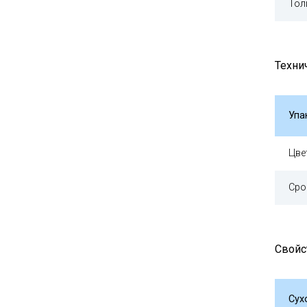
Тол
Техни
Упа
Цве
Сро
Свойс
Сух