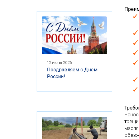
Преи
12 июня 2026
Поздравляем с Днем
России!
Требо
Нанос
трещи
масля
обезж