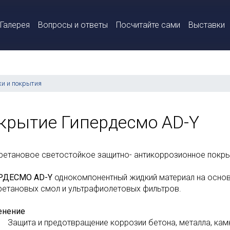
Галерея
Вопросы и ответы
Посчитайте сами
Выставки
ки и покрытия
крытие Гипердесмо AD-Y
ретановое светостойкое защитно- антикоррозионное покр
РДЕСМО AD-Y
однокомпонентный жидкий материал на основ
ретановых смол и ультрафиолетовых фильтров.
енение
Защита и предотвращение коррозии бетона, металла, камн