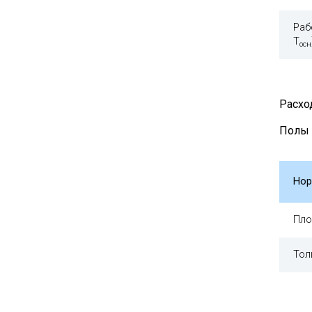
Раб
Т
осн
Расхо
Полы
Нор
Пло
Тол