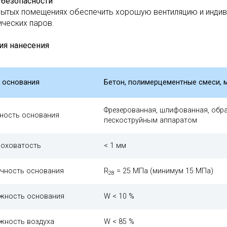
безопасности
рытых помещениях обеспечить хорошую вентиляцию и индив
ических паров.
ия нанесения
 основания
Бетон, полимерцементные смеси, м
Фрезерованная, шлифованная, обр
ность основания
пескоструйным аппаратом
оховатость
< 1 мм
чность основания
R
= 25 МПа (минимум 15 МПа)
28
жность основания
W < 10 %
жность воздуха
W < 85 %