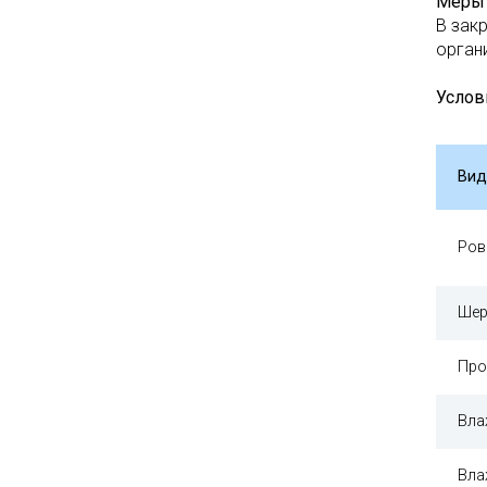
Меры 
В зак
орган
Услов
Вид
Ров
Шер
Про
Вла
Вла