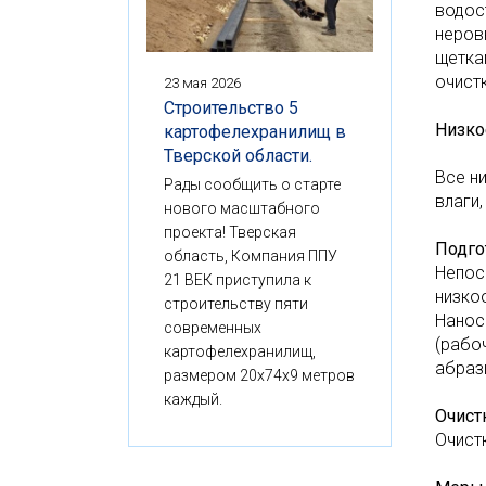
водос
неров
щетка
очист
23 мая 2026
Строительство 5
Низко
картофелехранилищ в
Тверской области.
Все н
Рады сообщить о старте
влаги
нового масштабного
проекта! Тверская
Подго
область, Компания ППУ
Непос
21 ВЕК приступила к
низко
строительству пяти
Нанос
современных
(рабо
картофелехранилищ,
абраз
размером 20x74x9 метров
каждый.
Очист
Очист