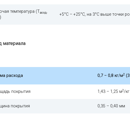
очая температура (Т
,
возд
+5°С – +25°С, на 3°С выше точки р
)
д материала
2
ма расхода
0,7 – 0,8 кг/м
(3
2
щадь покрытия
1,43 – 1,25 м
/кг
щина покрытия
0,35 – 0,40 мм