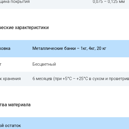
щина покрытия
0,075 – 0,125 мм
ческие характеристики
ковка
Металлические банки – 1кг, 4кг, 20 кг
т
Бесцветный
к хранения
6 месяцев (при +5°С – +25°С в сухом и проветри
тва материала
ой остаток