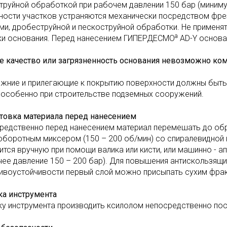
труйной обработкой при рабочем давлении 150 бар (миниму
ности участков устраняются механически посредством фре
ми, дробеструйной и пескоструйной обработки. Не применя
a
ки основания. Перед нанесением ГИПЕРДЕСМО
AD-Y основа
е качество или загрязненность основания невозможно ко
ижние и прилегающие к покрытию поверхности должны быть
, особенно при строительстве подземных сооружений.
товка материала перед нанесением
редственно перед нанесением материал перемешать до об
оборотным миксером (150 – 200 об/мин) со спиралевидной н
ится вручную при помощи валика или кисти, или машинно - 
чее давление 150 – 200 бар). Для повышения антискользящи
ивоустойчивости первый слой можно присыпать сухим фра
ка инструмента
ку инструмента производить ксилолом непосредственно пос