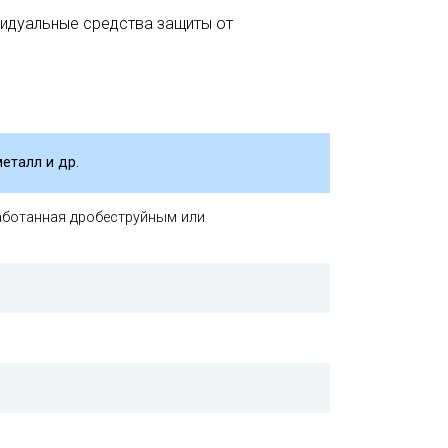
идуальные средства защиты от
еталл и др.
аботанная дробеструйным или