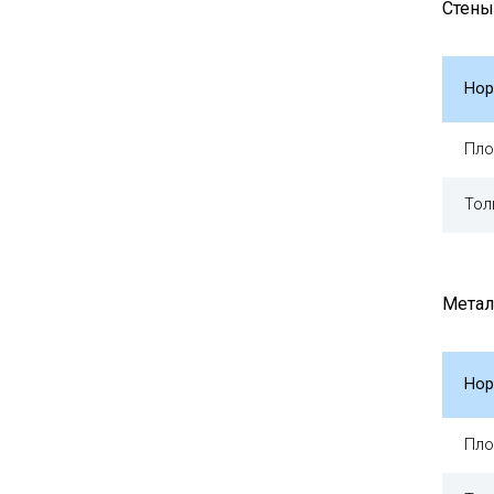
Стены
Нор
Пло
Тол
Метал
Нор
Пло