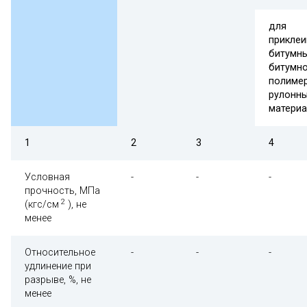
для
приклеи
битумны
битумно
полиме
рулонн
матери
1
2
3
4
Условная
-
-
-
прочность, МПа
2
(кгс/см
), не
менее
Относительное
-
-
-
удлинение при
разрыве, %, не
менее