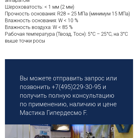
аппаратом
Шероховатость: < 1 мм (2 мм)
Прочность основания: R28 = 25 МПа (минимум 15 МПа)
Влажность основания: W < 10 %
Влажность воздуха: W < 85 %
Рабочая температура (Твозд, Тосн): 5°С – 25°С, на 3°С
выше точки росы
Вы можете отправить запрос или
позвонить +7(495)229-30-95 и
получить полную консультацию
по применению, наличию и цене
Мастика Гипердесмо F.