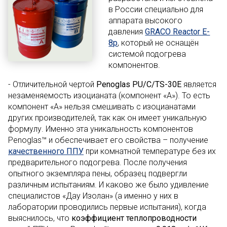
в России специально для
аппарата высокого
давления
GRACO Reactor E-
8p
, который не оснащён
системой подогрева
компонентов.
- Отличительной чертой
Penoglas PU/C/TS-30E
является
незаменяемость изоцианата (компонент «А»). То есть
компонент «A» нельзя смешивать с изоцианатами
других производителей, так как он имеет уникальную
формулу. Именно эта уникальность компонентов
Penoglas™ и обеспечивает его свойства – получение
качественного ППУ
при комнатной температуре без их
предварительного подогрева. После получения
опытного экземпляра пены, образец подвергли
различным испытаниям. И каково же было удивление
специалистов «Дау Изолан» (а именно у них в
лаборатории проводились первые испытания), когда
выяснилось, что
коэффициент теплопроводности