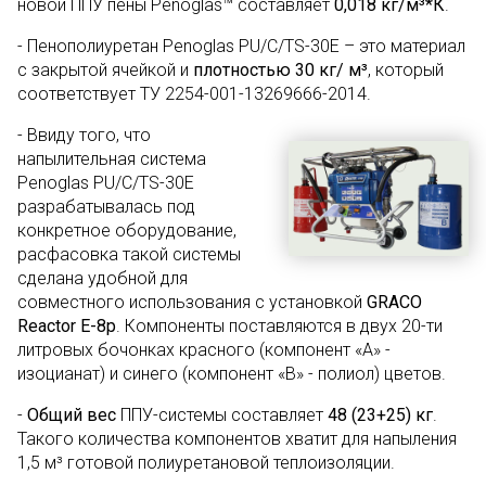
новой ППУ пены Penoglas™ составляет
0,018 кг/м³*К
.
- Пенополиуретан Penoglas PU/C/TS-30E – это материал
с закрытой ячейкой и
плотностью 30 кг/ м³
, который
соответствует ТУ 2254-001-13269666-2014.
- Ввиду того, что
напылительная система
Penoglas PU/C/TS-30E
разрабатывалась под
конкретное оборудование,
расфасовка такой системы
сделана удобной для
совместного использования с установкой
GRACO
Reactor E-8p
. Компоненты поставляются в двух 20-ти
литровых бочонках красного (компонент «А» -
изоцианат) и синего (компонент «B» - полиол) цветов.
-
Общий вес
ППУ-системы составляет
48 (23+25) кг
.
Такого количества компонентов хватит для напыления
1,5 м³ готовой полиуретановой теплоизоляции.