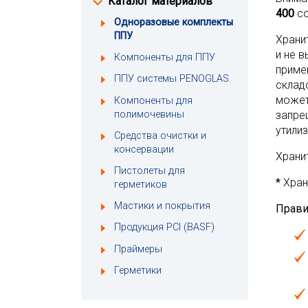
Каталог материалов
400
со
Одноразовые комплекты
ППУ
Храни
и не в
Компоненты для ППУ
приме
ППУ системы PENOGLAS
склад
может
Компоненты для
полимочевины
запре
утили
Средства очистки и
консервации
Храни
Пистолеты для
*
Храни
герметиков
Мастики и покрытия
Прави
Продукция PCI (BASF)
Праймеры
Герметики