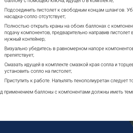
баллону с помощью ключа, идущего в комплекте;
Подсоединить пистолет к свободным концам шлангов. Убе
насадка-сопло отсутствует;
Полностью открыть краны на обоих баллонах с компонен
подачу компонентов, предварительно направив пистолет в
нужный контейнер;
Визуально убедитесь в равномерном напоре компонентов 
препятствует;
Смазать идущей в комплекте смазкой края сопла и торце
установить сопло на пистолет;
Приступить к работе. Напылять пенополиуретан следует т
ед применением баллоны с компонентами должны иметь темп