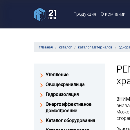
Продукция
О компании
главная
каталог
каталог материалов
однор
PE
Утепление
хр
Овощехранилища
Гидроизоляция
ВНИМ
Энергоэффективное
вызва
домостроение
Может
сгора
Каталог оборудования
Внима