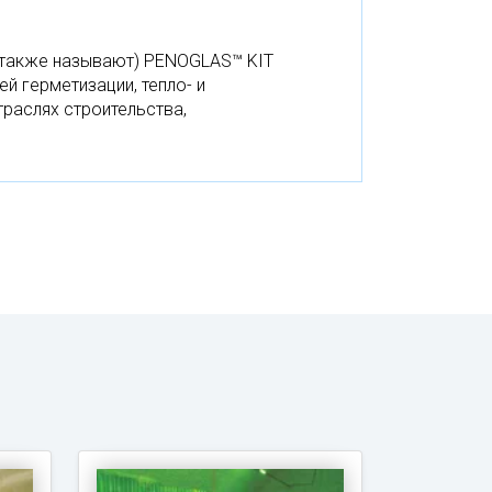
х также называют) PENOGLAS™ KIT
й герметизации, тепло- и
траслях строительства,