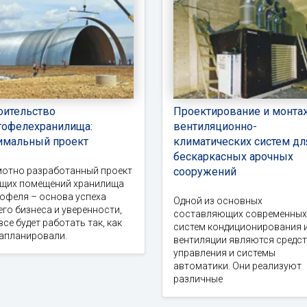
оительство
Проектирование и монта
тофелехранилища:
вентиляционно-
имальный проект
климатических систем дл
бескаркасных арочных
мотно разработанный проект
сооружений
ущих помещений хранилища
офеля – основа успеха
Одной из основных
го бизнеса и уверенности,
составляющих современных
все будет работать так, как
систем кондиционирования 
запланировали.
вентиляции являются средс
управления и системы
автоматики. Они реализуют
различные