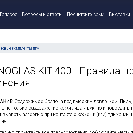
Галерея
Вопросы и ответы
Посчитайте сами
Выставки
азовые комплекты ппу
NOGLAS KIT 400 - Правила п
анения
АНИЕ:
Содержимое баллона под высоким давлением. Пыль,
ть не только раздражение кожи лица и рук, но и повредить 
 вызвать аллергию при контакте с кожей и (или) вдыхании.
ния.
тельно прочитайте все предупреждения, соблюдайте меры