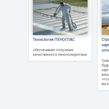
Технология ПЕНОГЛАС
Стр
кар
обеспечивает получение
опт
качественного пенополиуретана
Гра
буд
карт
ваше
что 
вы 