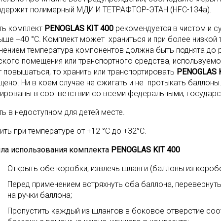
держит полимерный МДИ И ТЕТРАФТОР-ЭТАН (HFC-134a).
ть комплект
PENOGLAS KIT 400
рекомендуется в чистом и су
ыше +40 °С. Комплект может храниться и при более низкой т
нением температура компонентов должна быть поднята до р
ского помещения или транспортного средства, используемо
 повышаться, то хранить или транспортировать
PENOGLAS K
щено. Ни в коем случае не сжигать и не протыкать баллон
зированы в соответствии со всеми федеральными, государ
ть в недоступном для детей месте.
ть при температуре от +12 °С до +32°С.
ла использования комплекта
PENOGLAS KIT 400
Открыть обе коробки, извлечь шланги (баллоны из коробо
Перед применением встряхнуть оба баллона, перевернуть
на ручки баллона;
Пропустить каждый из шлангов в боковое отверстие соо