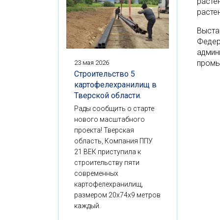
расте
расте
Выста
Федер
админ
промы
23 мая 2026
Строительство 5
картофелехранилищ в
Тверской области.
Рады сообщить о старте
нового масштабного
проекта! Тверская
область, Компания ППУ
21 ВЕК приступила к
строительству пяти
современных
картофелехранилищ,
размером 20x74x9 метров
каждый.