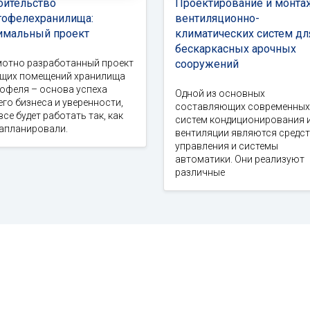
оительство
Проектирование и монта
тофелехранилища:
вентиляционно-
имальный проект
климатических систем дл
бескаркасных арочных
мотно разработанный проект
сооружений
ущих помещений хранилища
офеля – основа успеха
Одной из основных
го бизнеса и уверенности,
составляющих современных
все будет работать так, как
систем кондиционирования 
запланировали.
вентиляции являются средс
управления и системы
автоматики. Они реализуют
различные