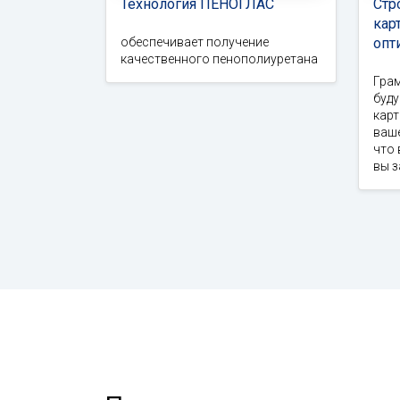
Технология ПЕНОГЛАС
Стр
кар
обеспечивает получение
опт
качественного пенополиуретана
Гра
буд
карт
ваше
что 
вы 