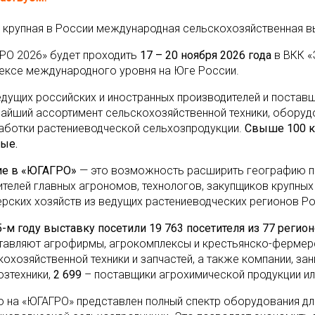
 крупная в России международная сельскохозяйственная в
РО 2026» будет проходить
17 – 20 ноября 2026 года
в ВКК «
ексе международного уровня на Юге России.
дущих российских и иностранных производителей и постав
айший ассортимент сельскохозяйственной техники, оборудо
аботки растениеводческой сельхозпродукции.
Свыше 100 к
ые.
ие в «ЮГАГРО»
— это возможность расширить географию п
ителей главных агрономов, технологов, закупщиков крупны
рских хозяйств из ведущих растениеводческих регионов Ро
5-м году выставку посетили 19 763 посетителя из 77 регионо
тавляют агрофирмы, агрокомплексы и крестьянско-фермер
кохозяйственной техники и запчастей, а также компании, 
озтехники,
2 699
– поставщики агрохимической продукции ил
о на «ЮГАГРО» представлен полный спектр оборудования дл