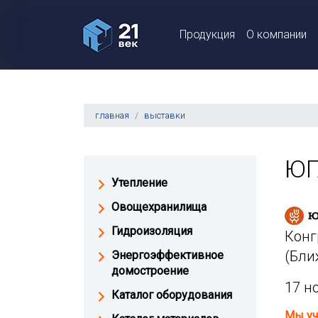
Продукция
О компании
главная
выставки
ЮГ
Утепление
Овощехранилища
Гидроизоляция
Конг
(Бли
Энергоэффективное
домостроение
17 н
Каталог оборудования
Мы уч