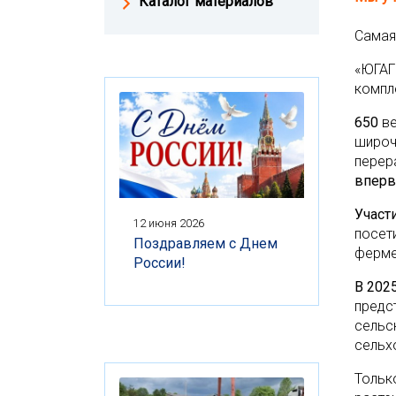
Каталог материалов
Самая
«ЮГАГ
компл
650
ве
широч
перер
вперв
Участ
12 июня 2026
посет
Поздравляем с Днем
ферме
России!
В 202
предс
сельс
сельх
Тольк