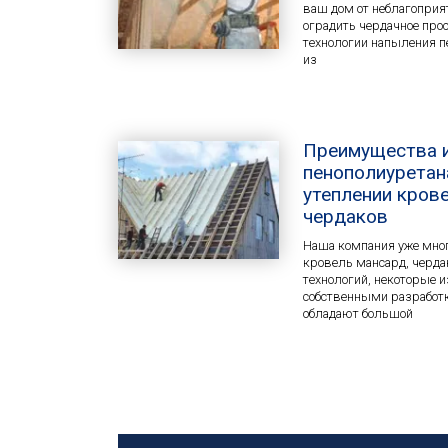
ваш дом от неблагоприя
оградить чердачное про
технологии напыления п
из
Преимущества 
пенополиурета
утеплении крове
чердаков
Наша компания уже мног
кровель мансард, черд
технологий, некоторые 
собственными разработк
обладают большой