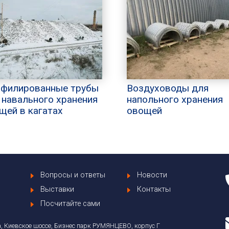
филированные трубы
Воздуховоды для
 навального хранения
напольного хранения
щей в кагатах
овощей
Вопросы и ответы
Новости
Выставки
Контакты
Посчитайте сами
, Киевское шоссе, Бизнес парк РУМЯНЦЕВО, корпус Г