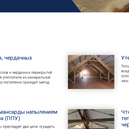
в, чердачных
Ут
Толщ
возд
полов и чердачных перекрытий
соло
я утеплители из минеральной
засы
ну постепенно приходит метод
 мансарды напылением
Чт
а (ППУ)
те
че
 преследует две цели: оградить