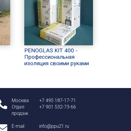
PENOGLAS KIT 400 -
Профессиональная
изоляция своими руками
Москва
+7 495 187-17-71
Отдел
+7 901 532-73-66
продаж
E-mail:
info@ppu21.ru