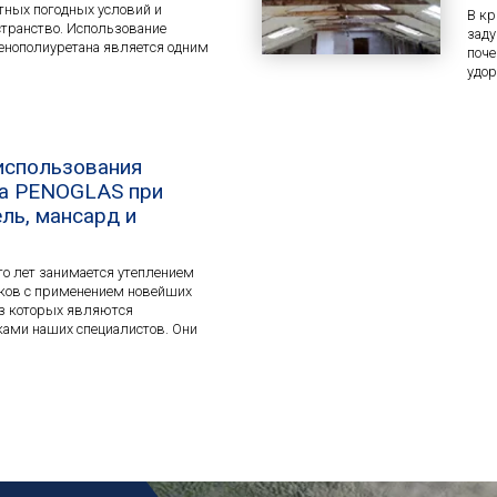
тных погодных условий и
В кр
странство. Использование
заду
енополиуретана является одним
поче
удор
использования
на PENOGLAS при
ль, мансард и
о лет занимается утеплением
аков с применением новейших
из которых являются
ами наших специалистов. Они