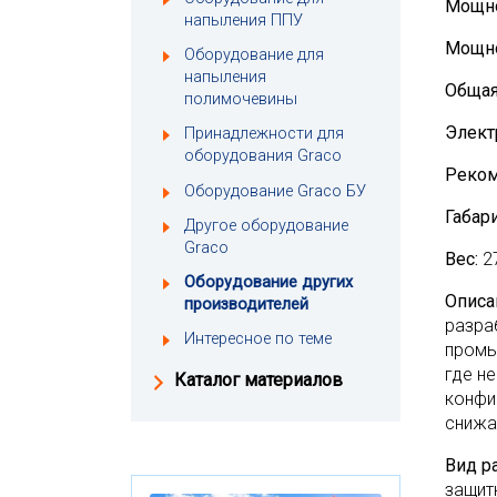
Мощно
напыления ППУ
Мощно
Оборудование для
напыления
Общая
полимочевины
Элект
Принадлежности для
оборудования Graco
Реком
Оборудование Graco БУ
Габар
Другое оборудование
Graco
Вес:
2
Оборудование других
Описа
производителей
разра
Интересное по теме
промы
где н
Каталог материалов
конфи
снижа
Вид ра
защит