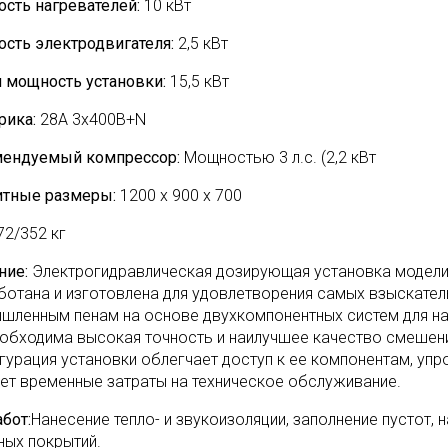
сть нагревателей:
10 кВт
сть электродвигателя:
2,5 кВт
 мощность установки:
15,5 кВт
рика:
28А 3х400В+N
ендуемый компрессор:
Мощностью 3 л.с. (2,2 кВт
итные размеры:
1200 х 900 х 700
72/352 кг
ние:
Электрогидравлическая дозирующая установка модел
ботана и изготовлена для удовлетворения самых взыскател
шленным пенам на основе двухкомпонентных систем для нане
еобходима высокая точность и наилучшее качество смешен
гурация установки облегчает доступ к ее компонентам, упр
ет временные затраты на техническое обслуживание.
бот:
Нанесение тепло- и звукоизоляции, заполнение пустот, 
ных покрытий.