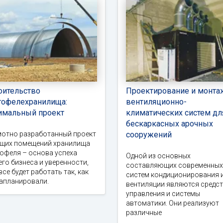
оительство
Проектирование и монта
тофелехранилища:
вентиляционно-
имальный проект
климатических систем дл
бескаркасных арочных
мотно разработанный проект
сооружений
ущих помещений хранилища
офеля – основа успеха
Одной из основных
го бизнеса и уверенности,
составляющих современных
все будет работать так, как
систем кондиционирования 
запланировали.
вентиляции являются средс
управления и системы
автоматики. Они реализуют
различные