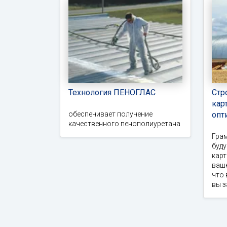
Технология ПЕНОГЛАС
Стр
кар
обеспечивает получение
опт
качественного пенополиуретана
Гра
буд
карт
ваше
что 
вы 