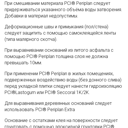
При смешивании материала PCI® Periplan следует
придерживаться указанного объёма воды затворения.
Добавки в материал недопустимы.
Деформационные швы и примыкания (пол/стена)
следует защитить с помощью самоклеящейся ленты
(типа малярного скотча).
При выравнивании оснований из литого асфальта с
помощью PCI® Periplan толщина слоя не должна
превышать 10мм.
При применении PCI® Periplan в жилых помещениях,
подверженных воздействию воды (без донного слива)
перед укладкой плитки следует нанести гидроизоляцию
PCI®Lastogum или PCI® Seccoral 1K/2K.
Для выравнивания деревянных оснований следует
использовать PCI® Periplan Extra
Основание с остатками клея на поверхности следует
грунтовать с помощью эпоксидной грунтовки PCI®