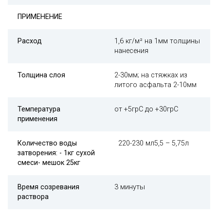
ПРИМЕНЕНИЕ
Расход
1,6 кг/м² на 1мм толщины
нанесения
Толщина слоя
2-30мм; на стяжках из
литого асфальта 2-10мм
Температура
от +5грC до +30грC
применения
Количество воды
220-230 мл5,5 – 5,75л
затворения:
- 1кг сухой
смеси
- мешок 25кг
Время созревания
3 минуты
раствора