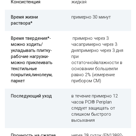
Консистенция
жидкая
Время жизни
примерно 30 минут
раствора*
Время твердения*
-
примерно через 3
можно ходить/
часапримерно через 3
укладывать плитку
-
дняпримерно через 3 дня
рабочие нагрузки
-
при
можно приклеивать
остаточнойвлажности в
текстильные
основании большеили
покрытия,
линолеум,
равно 2% (измерение
паркет
прибором CM)
Последующий уход
в течение примерно 12
часов PCI® Periplan
следует защищать от
слишком быстрого
высыхания
Прочность на сжатие
через 28 суток (EN13892-