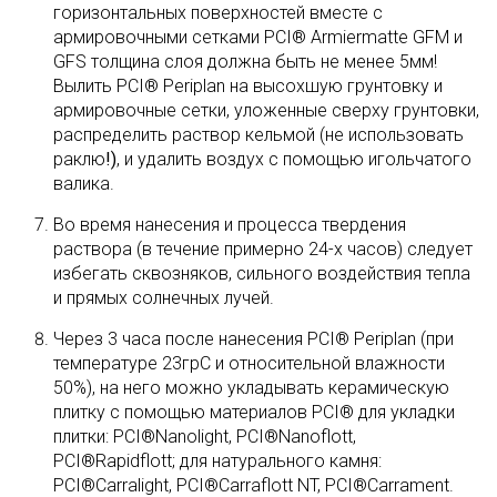
горизонтальных поверхностей вместе с
армировочными сетками PCI® Armiermatte GFM и
GFS толщина слоя должна быть не менее 5мм!
Вылить PCI® Periplan на высохшую грунтовку и
армировочные сетки, уложенные сверху грунтовки,
распределить раствор кельмой (не использовать
раклю
!)
, и удалить воздух с помощью игольчатого
валика.
Во время нанесения и процесса твердения
раствора (в течение примерно 24-х часов) следует
избегать сквозняков, сильного воздействия тепла
и прямых солнечных лучей.
Через 3 часа после нанесения PCI® Periplan (при
температуре 23грC и относительной влажности
50%), на него можно укладывать керамическую
плитку с помощью материалов PCI® для укладки
плитки: PCI®Nanolight, PCI®Nanoflott,
PCI®Rapidflott; для натурального камня:
PCI®Carralight, PCI®Carraflott NT, PCI®Carrament.