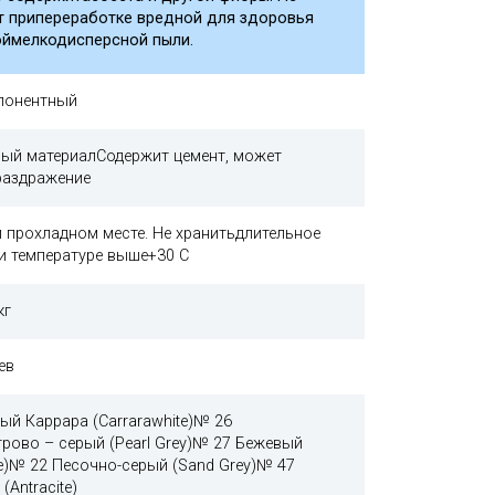
т припереработке вредной для здоровья
оймелкодисперсной пыли.
понентный
ый материалСодержит цемент, может
раздражение
и прохладном месте. Не хранитьдлительное
и температуре выше+30 C
кг
цев
ый Каррара (Carrarawhite)№ 26
рово – серый (Pearl Grey)№ 27 Бежевый
ge)№ 22 Песочно-серый (Sand Grey)№ 47
(Antracite)