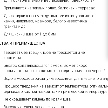
Для горизонтальных и вертикальных поверхностей.
Применяется на теплых полах, балконах и террасах.
Для затирки швов между плитами из натурального
камня, например, мрамора, белого известняка,
гранита и др.
Для ширины шва от 1 до 8мм
СТВА И ПРЕИМУЩЕСТВ
А
Твердеет без трещин
,
шов не трескается и не
крошится.
Быстро схватывающаяся смесь
,
может скоро
промываться, по плитке можно ходить примерно через 6 
Водо и морозостойкая, универсальная для внешнего и вн
Процесс твердения не зависит от температуры
,
оптимальн
одинаково как при низкой, так и при высокой температуре
Не окрашивает камень по краям шва.
Высокая степень заполнения шва
.