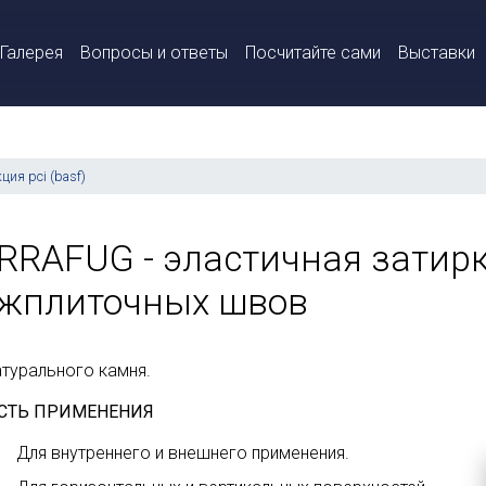
Галерея
Вопросы и ответы
Посчитайте сами
Выставки
ция pci (basf)
RRAFUG - эластичная затирк
жплиточных швов
атурального камня.
СТЬ ПРИМЕНЕНИЯ
Для внутреннего и внешнего применения.