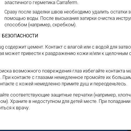
эластичного герметика Carraferm.
Сразу после заделки швов необходимо удалить остатки за
помощью воды. После высыхания затирки очистка инстр
способом (например, скребком).
 БЕЗОПАСНОСТИ
fug содержит цемент. Контакт с влагой или с водой для зат
ая может привести к раздражению кожи и/или к щелочным 
 риска возможного повреждения глаз избегайте контакта ма
. При контакте с глазами немедленное промойте их большим
онтакте с кожей немедленно примите душ и переоденьтесь.
айте соответствующие защитные перчатки (например, хлоп
лом). Храните в недоступном для детей месте. При попадани
иться к врачу.