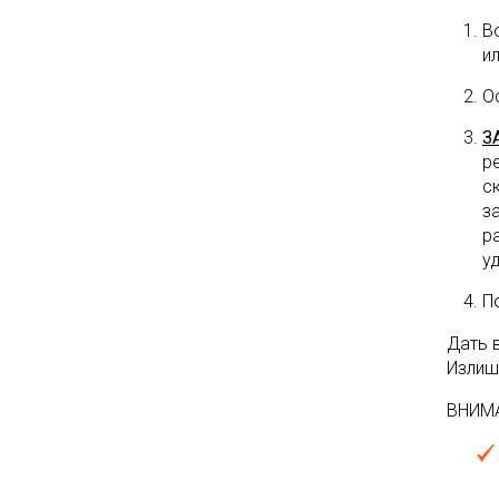
В
и
О
З
р
с
з
р
у
П
Дать 
Излиш
ВНИМ