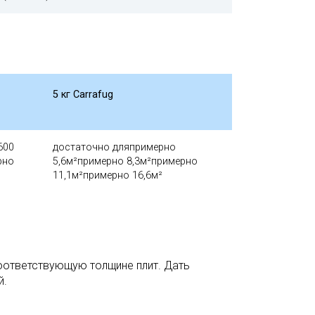
5 кг Carrafug
600
достаточно дляпримерно
рно
5,6м²примерно 8,3м²примерно
11,1м²примерно 16,6м²
соответствующую толщине плит. Дать
й.