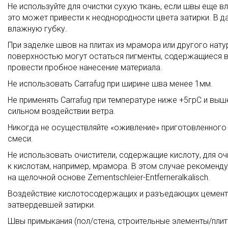
Не используйте для очистки сухую ткань, если швы еще вл
это может привести к неоднородности цвета затирки. В д
влажную губку.
При заделке швов на плитах из мрамора или другого нат
поверхностью могут остаться пигменты, содержащиеся в 
провести пробное нанесение материала.
Не использовать Carrafug при ширине шва менее 1мм.
Не применять Carrafug при температуре ниже +5грC и выш
сильном воздействии ветра.
Никогда не осуществляйте «оживление» приготовленного
смеси.
Не использовать очистители, содержащие кислоту, для оч
к кислотам, например, мрамора. В этом случае рекоменд
на щелочной основе Zementschleier-Entferneralkalisch.
Воздействие кислотосодержащих и разъедающих цемент 
затвердевшей затирки.
Швы примыкания (пол/стена, строительные элементы/плит