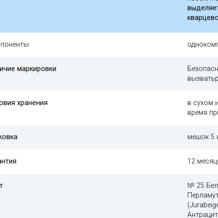
выделяе
кварцев
поненты
одноком
ичие маркировки
Безопасн
вызвать
овия хранения
в сухом 
время пр
ковка
мешок 5 
антия
12 меся
т
№ 25 Бел
Перламут
(Jurabei
Антрацит 