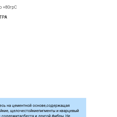
о +80грC
ТРА
есь на цементной основе,содержащая
йкие, щелочестойкиепигменты и кварцевый
е содержитасбеста и другой фибры. Не