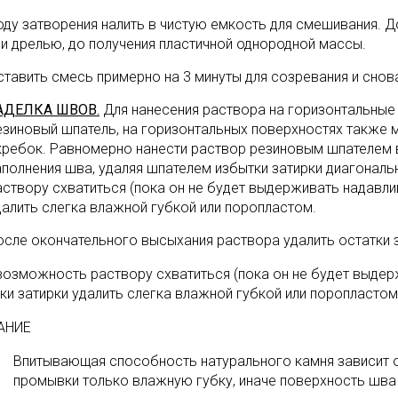
оду затворения налить в чистую емкость для смешивания. 
ли дрелью, до получения пластичной однородной массы.
ставить смесь примерно на 3 минуты для cозревания и сно
АДЕЛКА ШВОВ.
Для нанесения раствора на горизонтальные
езиновый шпатель, на горизонтальных поверхностях также
кребок. Равномерно нанести раствор резиновым шпателем 
аполнения шва, удаляя шпателем избытки затирки диагонал
аствору схватиться (пока он не будет выдерживать надавл
далить слегка влажной губкой или поропластом.
осле окончательного высыхания раствора удалить остатки 
возможность раствору схватиться (пока он не будет выде
ки затирки удалить слегка влажной губкой или поропластом
АНИЕ
Впитывающая способность натурального камня зависит о
промывки только влажную губку, иначе поверхность шв