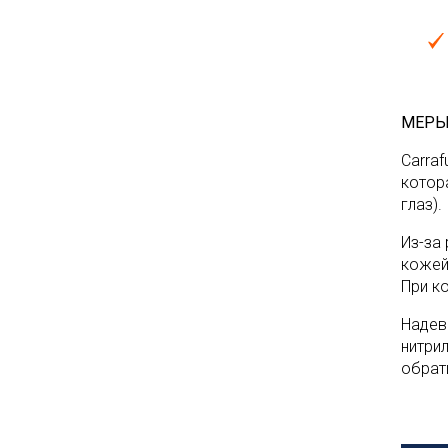
МЕРЫ
Carra
котор
глаз).
Из-за
кожей
При к
Надев
нитри
обрат