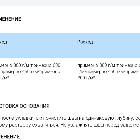
МЕНЕНИЕ
ход
Расход
мерно 880 г/м²примерно 600
примерно 880 г/м²примерно 
²примерно 450 г/м²примерно
г/м²примерно 450 г/м²приме
 г/м²
300 г/м²
ОТОВКА ОСНОВАНИЯ
 после укладки плит очистить швы на одинаковую глубину, 
ому раствору схватиться. Не увлажнять швы перед заделко
ЕНЕНИЕ