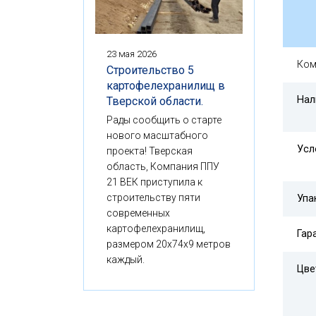
23 мая 2026
Ком
Строительство 5
картофелехранилищ в
Нал
Тверской области.
Рады сообщить о старте
нового масштабного
Усл
проекта! Тверская
область, Компания ППУ
21 ВЕК приступила к
строительству пяти
Упа
современных
картофелехранилищ,
Гар
размером 20x74x9 метров
каждый.
Цве