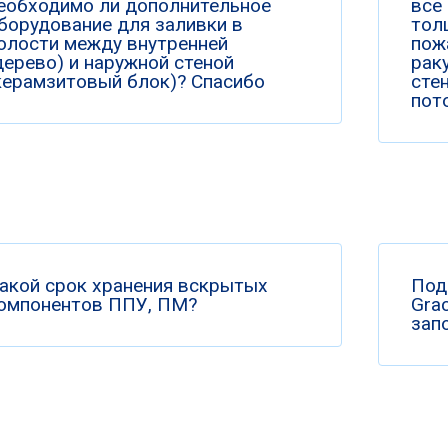
еобходимо ли дополнительное
все
борудование для заливки в
тол
олости между внутренней
пож
дерево) и наружной стеной
рак
керамзитовый блок)? Спасибо
сте
пото
акой срок хранения вскрытых
Под
омпонентов ППУ, ПМ?
Gra
зап