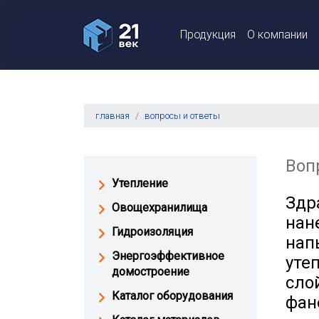
Продукция
О компании
главная
вопросы и ответы
Воп
Утепление
Здр
Овощехранилища
нан
Гидроизоляция
нап
Энергоэффективное
уте
домостроение
сло
Каталог оборудования
фан