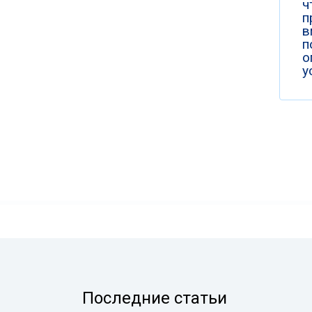
ч
п
в
п
о
у
Последние статьи