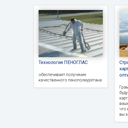
Технология ПЕНОГЛАС
Стр
кар
обеспечивает получение
опт
качественного пенополиуретана
Гра
буд
карт
ваше
что 
вы 