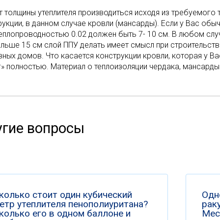
т толщины утеплителя производиться исходя из требуемог
рукции, в данном случае кровли (мансарды). Если у Вас обы
теплопроводностью 0.02 должен быть 7- 10 см. В любом сл
ольше 15 см слой ППУ делать имеет смысл при строительств
вных домов. Что касается конструкции кровли, которая у Вас
г» полностью. Материал о теплоизоляции чердака, мансард
гие вопросы
колько стоит один кубический
Одн
етр утеплителя пенополиуритана?
раку
колько его в одном баллоне и
Мес