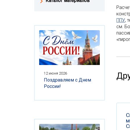
Каталог материалов
Расче
конст
ППУ
, 
см. Б
пасси
«пиро
Дру
12 июня 2026
Поздравляем с Днем
России!
С
м
С