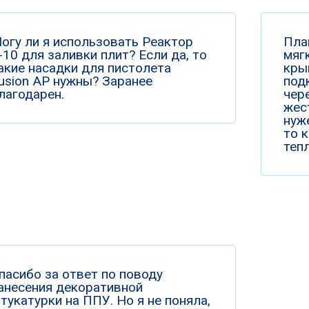
огу ли я использовать Реактор
Пла
-10 для заливки плит? Если да, то
мяг
акие насадки для пистолета
кры
usion AP нужны? Заранее
под
лагодарен.
чер
жес
нуже
то 
теп
пасибо за ответ по поводу
анесения декоративной
тукатурки на ППУ. Но я не поняла,