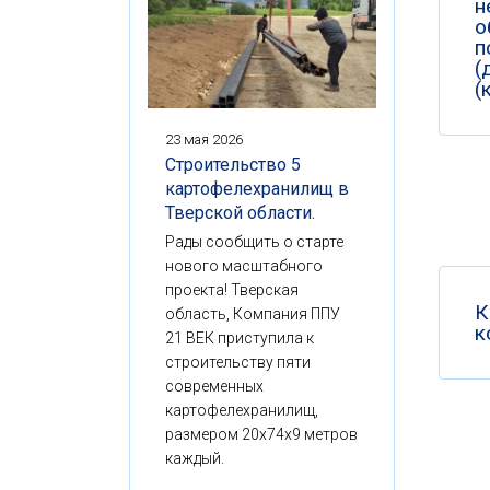
н
о
п
(
(
23 мая 2026
Строительство 5
картофелехранилищ в
Тверской области.
Рады сообщить о старте
нового масштабного
проекта! Тверская
К
область, Компания ППУ
к
21 ВЕК приступила к
строительству пяти
современных
картофелехранилищ,
размером 20x74x9 метров
каждый.