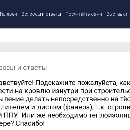
Галерея
Вопросы и ответы
Посчитайте сами
Выставки
росы и ответы
авствуйте! Подскажите пожалуйста, к
ести на кровлю изнутри при строитель
ыление делать непосредственно на тёс
плителем и листом (фанера), т.к. строп
й ППУ. Или же необходимо теплоизоля
ере? Спасибо!