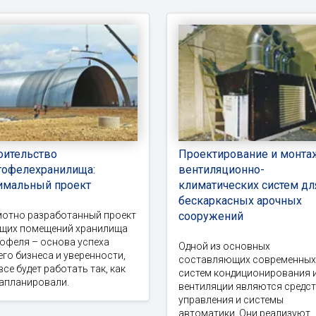
оительство
Проектирование и монта
тофелехранилища:
вентиляционно-
имальный проект
климатических систем дл
бескаркасных арочных
мотно разработанный проект
сооружений
ущих помещений хранилища
офеля – основа успеха
Одной из основных
го бизнеса и уверенности,
составляющих современных
все будет работать так, как
систем кондиционирования 
запланировали.
вентиляции являются средс
управления и системы
автоматики. Они реализуют