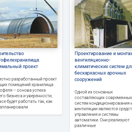
оительство
Проектирование и монта
тофелехранилища:
вентиляционно-
имальный проект
климатических систем дл
бескаркасных арочных
мотно разработанный проект
сооружений
ущих помещений хранилища
офеля – основа успеха
Одной из основных
го бизнеса и уверенности,
составляющих современных
все будет работать так, как
систем кондиционирования 
запланировали.
вентиляции являются средс
управления и системы
автоматики. Они реализуют
различные