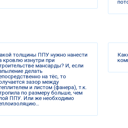
пото
акой толщины ППУ нужно нанести
Как
а кровлю изнутри при
ком
троительстве мансарды? И, если
апыление делать
епосредственно на тёс, то
олучается зазор между
теплителем и листом (фанера), т.к.
тропила по размеру больше, чем
лой ППУ. Или же необходимо
еплоизоляцию...