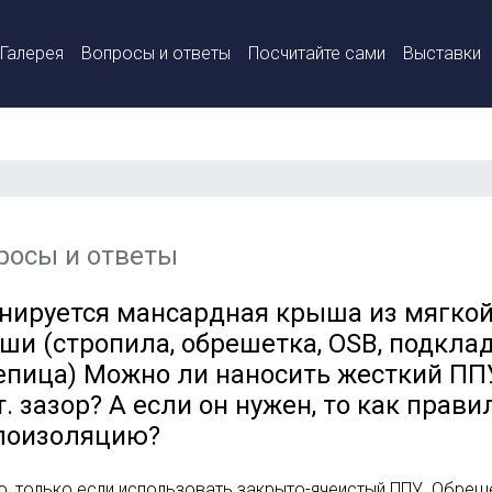
Галерея
Вопросы и ответы
Посчитайте сами
Выставки
росы и ответы
нируется мансардная крыша из мягкой
ши (стропила, обрешетка, OSB, подкла
епица) Можно ли наносить жесткий ППУ
т. зазор? А если он нужен, то как прав
лоизоляцию?
, только если использовать закрыто-ячеистый ППУ. Обреше