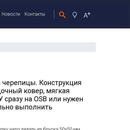
Новости
Контакты
 черепицы. Конструкция
дочный ковер, мягкая
 сразу на OSB или нужен
ильно выполнить
тку надо делать из бруска 50х50 мм.