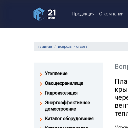
Продукция
О компании
главная
вопросы и ответы
Воп
Утепление
Пла
Овощехранилища
кры
Гидроизоляция
чер
Энергоэффективное
вен
домостроение
теп
Каталог оборудования
Можно