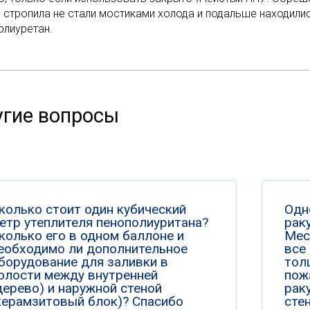
 стропила не cтали мостиками холода и подальше находилис
олиуретан.
гие вопросы
колько стоит один кубический
Одн
етр утеплителя пенополиуритана?
раку
колько его в одном баллоне и
Мес
еобходимо ли дополнительное
все
борудование для заливки в
тол
олости между внутренней
пож
дерево) и наружной стеной
рак
керамзитовый блок)? Спасибо
сте