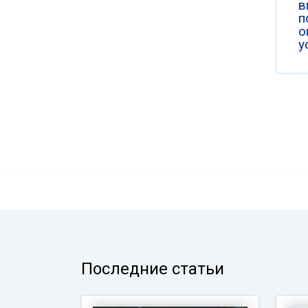
в
п
о
у
Последние статьи