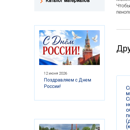
Каталог материалов
Чтобы
пеноп
Дру
12 июня 2026
Поздравляем с Днем
России!
С
м
С
н
о
п
(
(