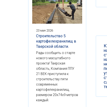
23 мая 2026
Строительство 5
картофелехранилищ в
К
Тверской области.
н
Рады сообщить о старте
с
нового масштабного
н
н
проекта! Тверская
п
область, Компания ППУ
у
21 ВЕК приступила к
с
строительству пяти
с
современных
т
картофелехранилищ,
размером 20x74x9 метров
каждый.