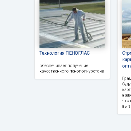
Технология ПЕНОГЛАС
Стр
кар
обеспечивает получение
опт
качественного пенополиуретана
Гра
буд
карт
ваше
что 
вы 