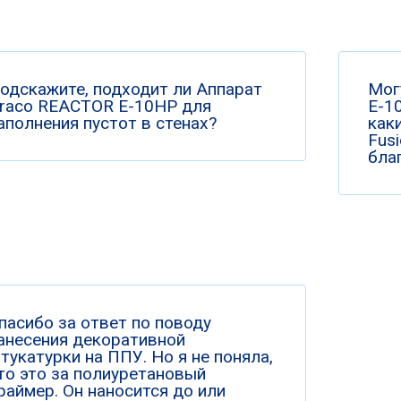
одскажите, подходит ли Аппарат
Мог
raco REACTOR E-10HP для
Е-10
аполнения пустот в стенах?
как
Fus
бла
пасибо за ответ по поводу
анесения декоративной
тукатурки на ППУ. Но я не поняла,
то это за полиуретановый
раймер. Он наносится до или