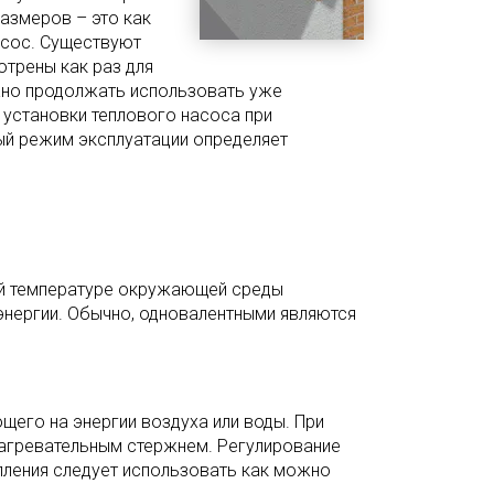
азмеров – это как
асос. Существуют
трены как раз для
жно продолжать использовать уже
 установки теплового насоса при
ый режим эксплуатации определяет
кой температуре окружающей среды
энергии. Обычно, одновалентными являются
.
щего на энергии воздуха или воды. При
агревательным стержнем. Регулирование
опления следует использовать как можно