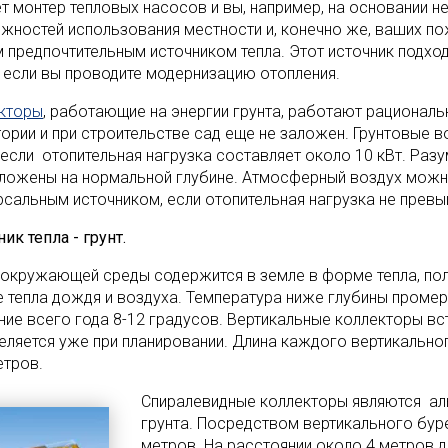
т монтер тепловых насосов и вы, например, на основании н
жностей использования местности и, конечно же, ваших пож
 предпочтительным источником тепла. Этот источник подходи
 если вы проводите модернизацию отопления.
кторы
, работающие на энергии грунта, работают рациональн
тории и при строительстве сад еще не заложен. Грунтовые 
, если отопительная нагрузка составляет около 10 кВт. Ра
ложены на нормальной глубине. Атмосферный воздух можно
рсальным источником, если отопительная нагрузка не превы
ик тепла - грунт.
 окружающей среды содержится в земле в форме тепла, пол
 тепла дождя и воздуха. Температура ниже глубины промер
ение всего года 8-12 градусов. Вертикальные коллекторы вс
еляется уже при планировании. Длина каждого вертикального
етров.
Спиралевидные коллекторы являются аль
грунта. Посредством вертикального буре
метров. На расстоянии около 4 метров др