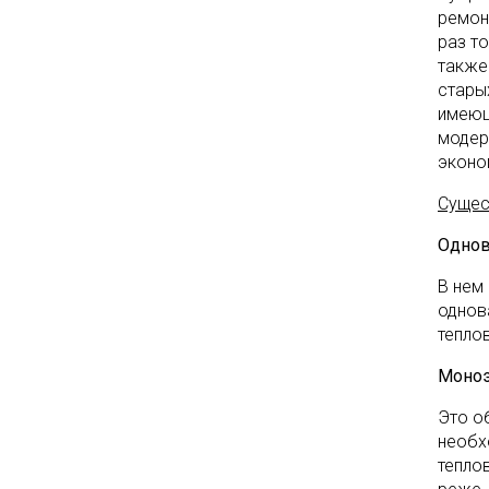
ремон
раз т
также
стары
имеющ
модер
эконо
Сущес
Однов
В нем
однов
тепло
Моноэ
Это о
необх
тепло