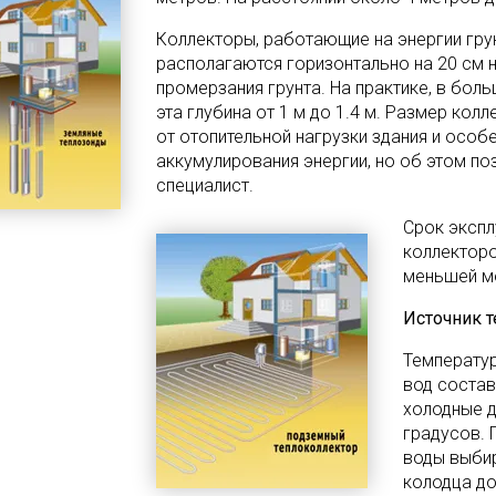
Коллекторы, работающие на энергии грун
располагаются горизонтально на 20 см 
промерзания грунта. На практике, в бол
эта глубина от 1 м до 1.4 м. Размер кол
от отопительной нагрузки здания и особ
аккумулирования энергии, но об этом по
специалист.
Срок экспл
коллекторо
меньшей ме
Источник т
Температу
вод состав
холодные д
градусов. 
воды выби
колодца до