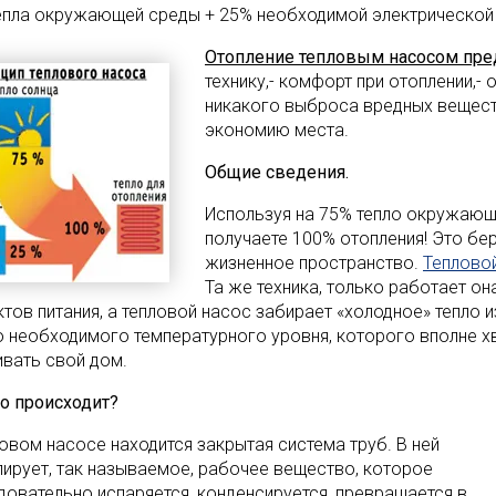
епла окружающей среды + 25% необходимой электрической 
Отопление тепловым насосом пред
технику,- комфорт при отоплении,- 
никакого выброса вредных веществ,
экономию места.
Общие сведения.
Используя на 75% тепло окружающ
получаете 100% отопления! Это бе
жизненное пространство.
Теплово
Та же техника, только работает он
ктов питания, а тепловой насос забирает «холодное» тепло
о необходимого температурного уровня, которого вполне х
ивать свой дом.
то происходит?
ловом насосе находится закрытая система труб. В ней
лирует, так называемое, рабочее вещество, которое
довательно испаряется, конденсируется, превращается в