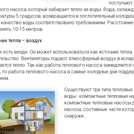
поступают 
вого насоса, который забирает тепло из воды. Вода, охлаж
ратуры 5 градусов, возвращается в поглотительный колодец
 качество воды соответствовало требованиям. Расстояни
влять 10-15 метров.
ник тепла – воздух.
х есть везде. Он может использоваться как источник тепла,
тельство. Вентиляторы подают атмосферный воздух в испари
ается тепло. Так как работа теплового насоса замедляетс
, то работа теплового насоса в самые холодные дни подде
нем.
Существуют три типа тепловых
воды:- компактные тепловые н
компактные тепловые насосы д
насосы, составные части котор
снаружи.