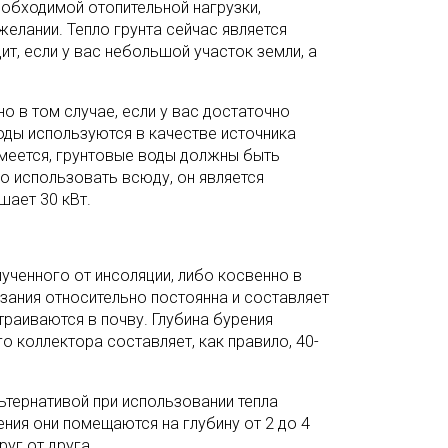
еобходимой отопительной нагрузки,
елании. Тепло грунта сейчас является
т, если у вас небольшой участок земли, а
о в том случае, если у вас достаточно
воды используются в качестве источника
зумеется, грунтовые воды должны быть
 использовать всюду, он является
шает 30 кВт.
ученного от инсоляции, либо косвенно в
зания относительно постоянна и составляет
траиваются в почву. Глубина бурения
 коллектора составляет, как правило, 40-
тернативой при использовании тепла
ния они помещаются на глубину от 2 до 4
уг от друга.