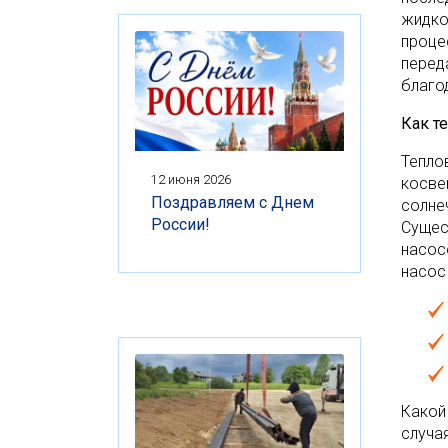
жидко
проце
перед
благо
Как т
Тепло
12 июня 2026
косве
Поздравляем с Днем
солне
России!
Сущес
насос
насос
Какой
случа