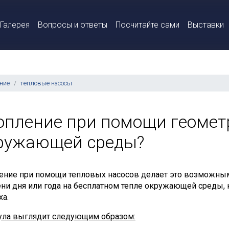
Галерея
Вопросы и ответы
Посчитайте сами
Выставки
ние
тепловые насосы
опление при помощи геомет
ружающей среды?
ение при помощи тепловых насосов делает это возможным.
ни дня или года на бесплатном тепле окружающей среды, к
ха.
ла выглядит следующим образом: