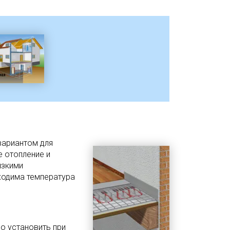
вариантом для
е отопление и
изкими
ходима температура
о установить при