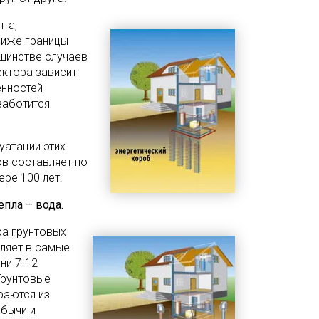
та,
ниже границы
ьшинстве случаев
лектора зависит
енностей
заботится
уатации этих
в составляет по
ре 100 лет.
епла – вода.
ра грунтовых
ляет в самые
ни 7-12
Грунтовые
раются из
бычи и