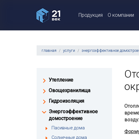
Продукция
О компании
главная
услуги
энергоэффективное домострое
От
Утепление
ок
Овощехранилища
Гидроизоляция
Отопл
Энергоэффективное
време
домостроение
возду
Пасивные дома
Форму
Солнечные дома