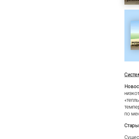
Систе
Новос
низко
«теплы
темпе
по ме
Стары
Сущес