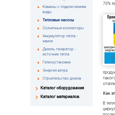
75% т
Камины с подключением
воды
Тепловые насосы
Солнечные коллекторы
Аккумулятор тепла -
земля
Дизель генератор -
источник тепла
Гелиоустановки
Энергия ветра
проду
таког
Строительство домов
отапл
Каталог оборудования
Как э
Каталог материалов
В теп
цирку
после