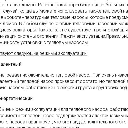
те старых домов. Раньше радиаторы были очень больших р
от случай, когда вы можете использовать также тепловой н
 высокотемпературные тепловые насосы, которые предусмо
х домов. В любом случае, с этими тепловыми насосами мо
иеся радиаторы. Так же как не существует препятствий для
низации системы отопления. Режим эксплуатации.Правильн
мичность установки с тепловым насосом.
твуют следующие режимы эксплуатации:
алентный
 нагревает исключительно тепловой насос. При очень низ
алентный тепловой насос производит достаточно тепловой 
вые насосы, работающие на энергии грунта и грунтовых вод
нергетический
бычный режим эксплуатации для теплового насоса, работаю
одимости тепловой насос поддерживается электрическим н
вого насоса гарантирует, что этот вид дополнительного от