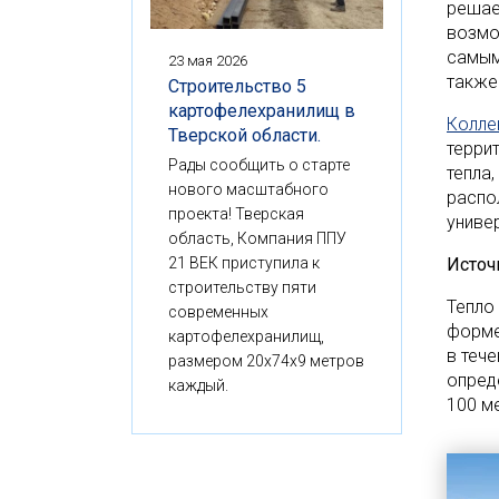
решае
возмо
самым
23 мая 2026
также
Строительство 5
картофелехранилищ в
Колле
Тверской области.
терри
Рады сообщить о старте
тепла
нового масштабного
распо
проекта! Тверская
униве
область, Компания ППУ
21 ВЕК приступила к
Источн
строительству пяти
Тепло
современных
форме
картофелехранилищ,
в теч
размером 20x74x9 метров
опред
каждый.
100 м