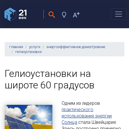
главная
услуги
энергоэффективное домостроение
гелиоустановки
Гелиоустановки на
широте 60 градусов
Одним из лидеров
практического
использования энергии
Солнца
стала Швейцария.
Здесь построено примерно