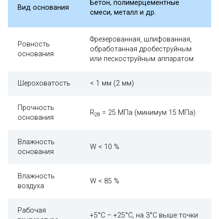
Бетон, полимерцементные
Вид основания
смеси, металл и др.
Фрезерованная, шлифованная,
Ровность
обработанная дробеструйным
основания
или пескоструйным аппаратом
Шероховатость
< 1 мм (2 мм)
Прочность
R
= 25 МПа (минимум 15 МПа)
28
основания
Влажность
W < 10 %
основания
Влажность
W < 85 %
воздуха
Рабочая
+5°С – +25°С, на 3°С выше точки