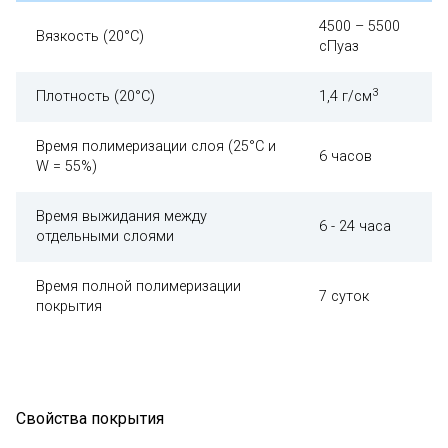
4500 – 5500
Вязкость (20°С)
сПуаз
3
Плотность (20°С)
1,4 г/см
Время полимеризации слоя (25°С и
6 часов
W = 55%)
Время выжидания между
6 - 24 часа
отдельными слоями
Время полной полимеризации
7 суток
покрытия
Свойства покрытия