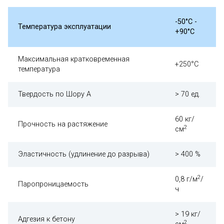
-50°С -
Температура эксплуатации
+90°С
Максимальная кратковременная
+250°С
температура
Твердость по Шору А
> 70 ед.
60 кг/
Прочность на растяжение
2
см
Эластичность (удлинение до разрыва)
> 400 %
2
0,8 г/м
/
Паропроницаемость
ч
> 19 кг/
Адгезия к бетону
2