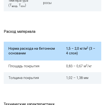
температура
росы
(Т
, Т
)
возд
осн
Расход материала
2
Норма расхода на бетонном
1,5 – 2,0 кг/м
(3 –
основании
4 слоя)
2
Площадь покрытия
0,83 – 0,67 м
/кг
Толщина покрытия
1,02 – 1,38 мм
Технические характеристики