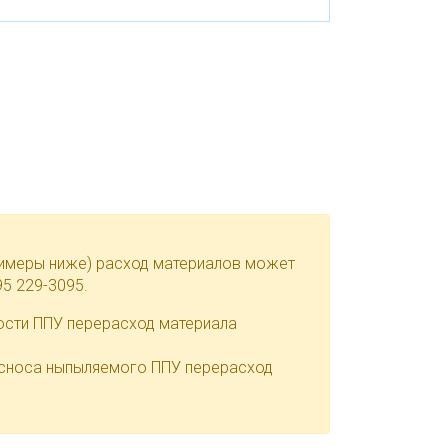
римеры ниже) расход материалов может
95 229-3095.
мости ППУ перерасход материала
т сноса ныпыляемого ППУ перерасход