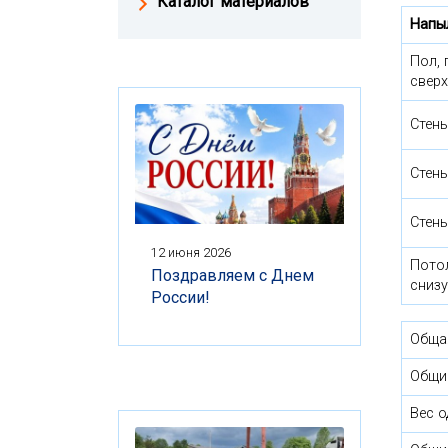
Каталог материалов
Напы
Пол, 
сверх
Стен
Стены
Стен
12 июня 2026
Потол
Поздравляем с Днем
снизу
России!
Обща
Общи
Вес о