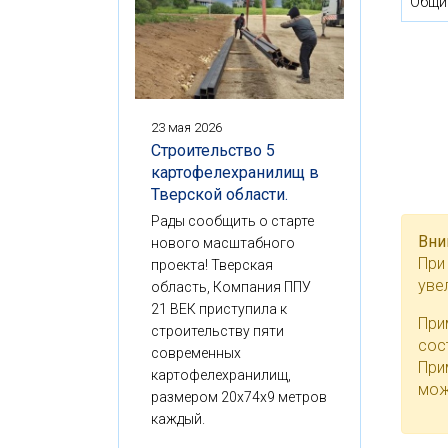
Общи
23 мая 2026
Строительство 5
картофелехранилищ в
Тверской области.
Рады сообщить о старте
Вни
нового масштабного
При
проекта! Тверская
уве
область, Компания ППУ
21 ВЕК приступила к
При
строительству пяти
сос
современных
При
картофелехранилищ,
мож
размером 20x74x9 метров
каждый.