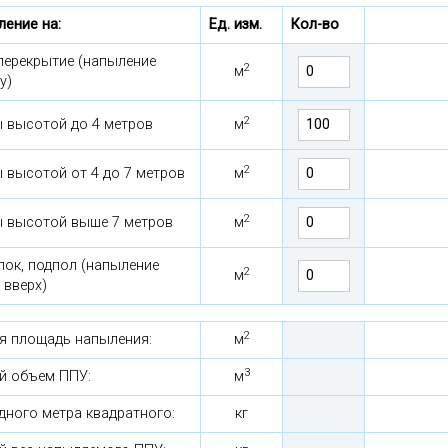
ление на:
Ед. изм.
Кол-во
перекрытие (напыление
2
м
у)
2
ы высотой до 4 метров
м
2
 высотой от 4 до 7 метров
м
2
ы высотой выше 7 метров
м
ок, подпол (напыление
2
м
 вверх)
2
я площадь напыления:
м
3
й объем ППУ:
м
дного метра квадратного:
кг