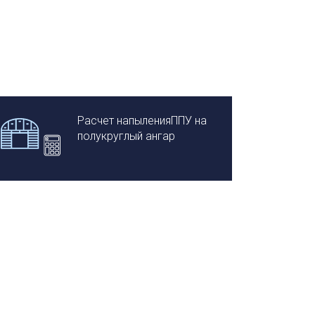
Расчет напыленияППУ на
полукруглый ангар