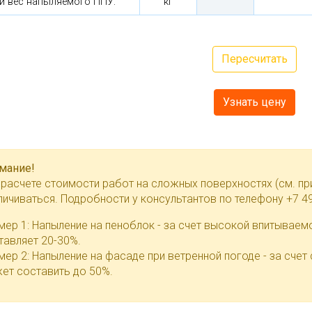
й вес напыляемого ППУ:
кг
Узнать цену
мание!
 расчете стоимости работ на сложных поверхностях (см. п
личиваться. Подробности у консультантов по телефону +7 4
мер 1: Напыление на пеноблок - за счет высокой впитывае
тавляет 20-30%.
мер 2: Напыление на фасаде при ветренной погоде - за сче
ет составить до 50%.