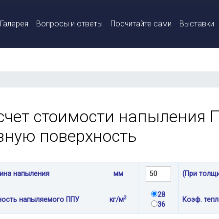
Галерея
Вопросы и ответы
Посчитайте сами
Выставки
счет стоимости напыления 
вную поверхность
ина напыления
мм
(При толщ
28
3
ность напыляемого ППУ
кг/м
Коэф. теп
36