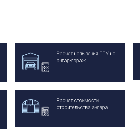
Расчет напыления ППУ на
ангар-гараж
Расчет стоимости
строительства ангара