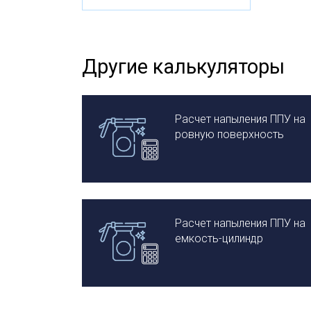
Другие калькуляторы
Расчет напыления ППУ на
ровную поверхность
Расчет напыления ППУ на
емкость-цилиндр