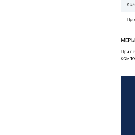
Коэ
Про
МЕРЫ
При п
компо