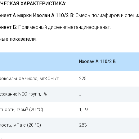
ЧЕСКАЯ ХАРАКТЕРИСТИКА:
нент А марки Изолан А 110/2 В:
Смесь полиэфиров и специ
нент Б:
Полимерный дифенилметандиизоцианат.
ные показатели:
Изолан А 110/2 В
роксильное число, мгКОН /г
225
ержание NCO групп, %
_
3
тность, г/см
(20 °С)
1,19
кость, мПа с (20 °С)
283