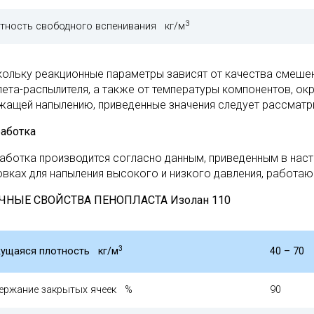
3
тность свободного вспенивания кг/м
кольку реакционные параметры зависят от качества смеше
лета-распылителя, а также от температуры компонентов, о
жащей напылению, приведенные значения следует рассматр
аботка
аботка производится согласно данным, приведенным в нас
овках для напыления высокого и низкого давления, работа
ЧНЫЕ СВОЙСТВА ПЕНОПЛАСТА Изолан 110
3
ущаяся плотность кг/м
40 – 70
ержание закрытых ячеек %
90