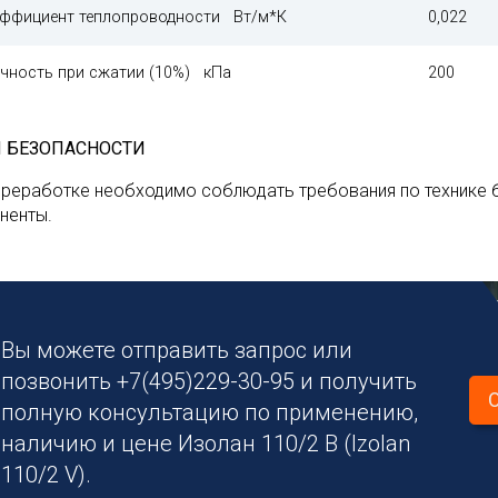
ффициент теплопроводности Вт/м*К
0,022
чность при сжатии (10%) кПа
200
 БЕЗОПАСНОСТИ
ереработке необходимо соблюдать требования по технике б
ненты.
Вы можете отправить запрос или
позвонить +7(495)229-30-95 и получить
полную консультацию по применению,
наличию и цене Изолан 110/2 B (Izolan
110/2 V).