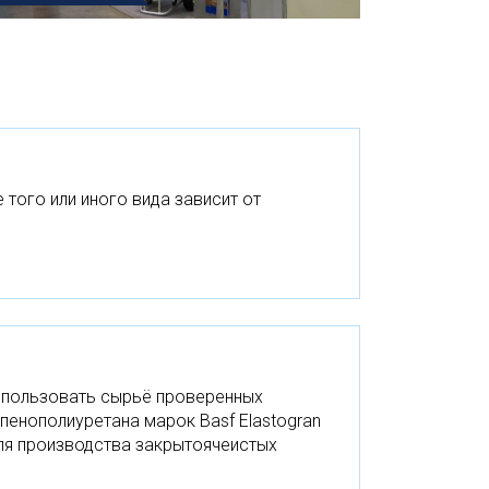
того или иного вида зависит от
использовать сырьё проверенных
пенополиуретана марок Basf Elastogran
для производства закрытоячеистых
н