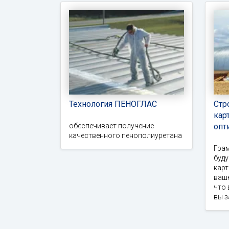
Технология ПЕНОГЛАС
Стр
кар
обеспечивает получение
опт
качественного пенополиуретана
Гра
буд
карт
ваше
что 
вы 