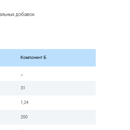
альных добавок.
Компонент Б
_
31
1,24
200