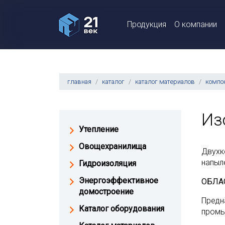
Продукция
О компании
главная
каталог
каталог материалов
компо
Из
Утепление
Овощехранилища
Двухк
напыл
Гидроизоляция
Энергоэффективное
ОБЛА
домостроение
Предн
Каталог оборудования
промы