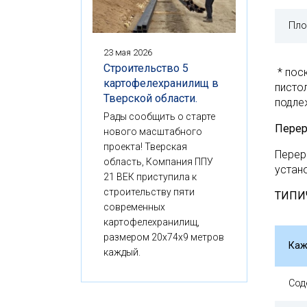
Пло
23 мая 2026
Строительство 5
* пос
картофелехранилищ в
писто
Тверской области.
подле
Рады сообщить о старте
Перер
нового масштабного
проекта! Тверская
Перер
область, Компания ППУ
устан
21 ВЕК приступила к
строительству пяти
ТИПИ
современных
картофелехранилищ,
размером 20x74x9 метров
Каж
каждый.
Сод