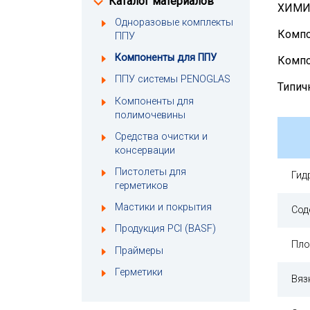
Каталог материалов
ХИМИ
Одноразовые комплекты
Компо
ППУ
Компоненты для ППУ
Компо
ППУ системы PENOGLAS
Типич
Компоненты для
полимочевины
Средства очистки и
консервации
Пистолеты для
Гид
герметиков
Мастики и покрытия
Сод
Продукция PCI (BASF)
Пло
Праймеры
Герметики
Вяз