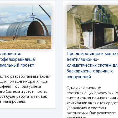
оительство
Проектирование и монта
тофелехранилища:
вентиляционно-
имальный проект
климатических систем дл
бескаркасных арочных
мотно разработанный проект
сооружений
ущих помещений хранилища
офеля – основа успеха
Одной из основных
го бизнеса и уверенности,
составляющих современных
все будет работать так, как
систем кондиционирования 
запланировали.
вентиляции являются средс
управления и системы
автоматики. Они реализуют
различные