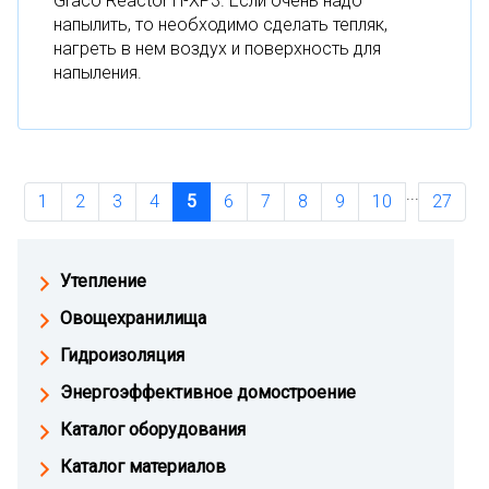
Graco Reactor H-XP3. Если очень надо
напылить, то необходимо сделать тепляк,
нагреть в нем воздух и поверхность для
напыления.
...
1
2
3
4
5
6
7
8
9
10
27
Утепление
Овощехранилища
Гидроизоляция
Энергоэффективное домостроение
Каталог оборудования
Каталог материалов