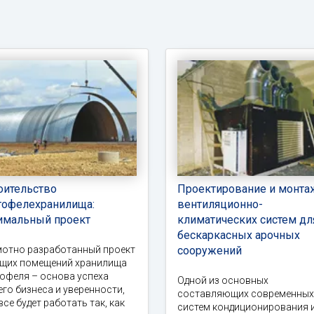
оительство
Проектирование и монта
тофелехранилища:
вентиляционно-
имальный проект
климатических систем дл
бескаркасных арочных
мотно разработанный проект
сооружений
ущих помещений хранилища
офеля – основа успеха
Одной из основных
го бизнеса и уверенности,
составляющих современных
все будет работать так, как
систем кондиционирования 