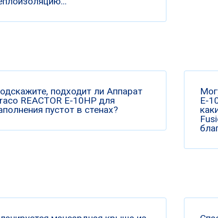
еплоизоляцию...
одскажите, подходит ли Аппарат
Мог
raco REACTOR E-10HP для
Е-10
аполнения пустот в стенах?
как
Fus
бла