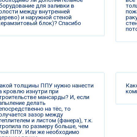
борудование для заливки в
тол
олости между внутренней
пож
дерево) и наружной стеной
рак
керамзитовый блок)? Спасибо
сте
пото
акой толщины ППУ нужно нанести
Как
а кровлю изнутри при
ком
троительстве мансарды? И, если
апыление делать
епосредственно на тёс, то
олучается зазор между
теплителем и листом (фанера), т.к.
тропила по размеру больше, чем
лой ППУ. Или же необходимо