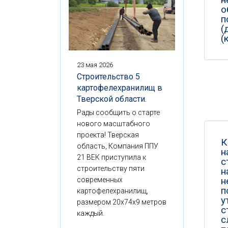
о
п
(
(
23 мая 2026
Строительство 5
картофелехранилищ в
Тверской области.
Рады сообщить о старте
нового масштабного
проекта! Тверская
К
область, Компания ППУ
н
21 ВЕК приступила к
с
строительству пяти
н
н
современных
п
картофелехранилищ,
у
размером 20x74x9 метров
с
каждый.
с