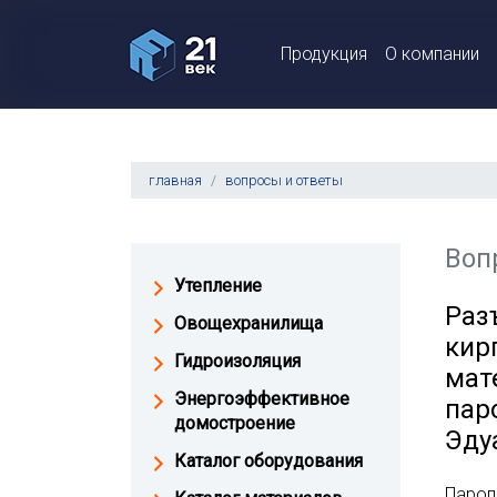
Продукция
О компании
главная
вопросы и ответы
Воп
Утепление
Раз
Овощехранилища
кир
Гидроизоляция
мат
Энергоэффективное
пар
домостроение
Эду
Каталог оборудования
Пароп