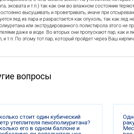
та, эковата и т.п.) так как они во влажном состоянии теряю
постоянно высушивать и проветривать, иначе при отсыреван
ется лед из пара и разрастается как опухоль, так как лед 
олиуретана или экструдированного полистирола этого не пр
телями даже в воде. Во вторых они пропускают пар, как и лю
, и т.п. По этому тот пар, который пройдет через Ваш кирпи
гие вопросы
колько стоит один кубический
Одн
етр утеплителя пенополиуритана?
раку
колько его в одном баллоне и
Мес
еобходимо ли дополнительное
все