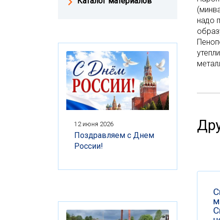
Каталог материалов
(минва
надо 
образу
Пеноп
утепли
металл
Дру
12 июня 2026
Поздравляем с Днем
России!
С
м
С
н