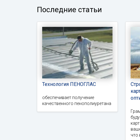
Последние статьи
Технология ПЕНОГЛАС
Стр
кар
обеспечивает получение
опт
качественного пенополиуретана
Гра
буд
карт
ваше
что 