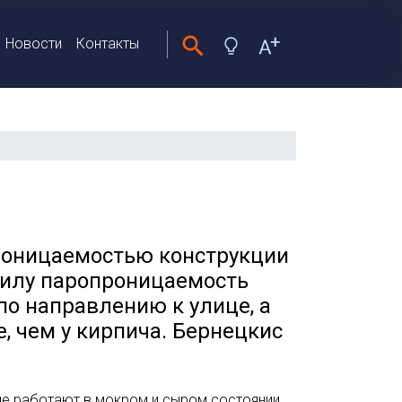
Новости
Контакты
роницаемостью конструкции
вилу паропроницаемость
о направлению к улице, а
 чем у кирпича. Бернецкис
 не работают в мокром и сыром состоянии