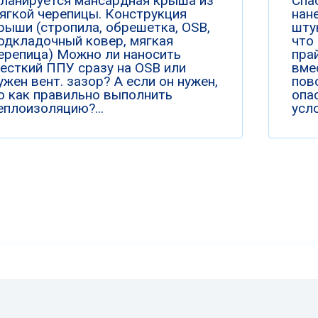
ланируется мансардная крыша из
Спа
ягкой черепицы. Конструкция
нан
рыши (стропила, обрешетка, OSB,
шту
одкладочный ковер, мягкая
что
ерепица) Можно ли наносить
пра
есткий ППУ сразу на OSB или
вме
ужен вент. зазор? А если он нужен,
пов
о как правильно выполнить
опа
еплоизоляцию?...
усло