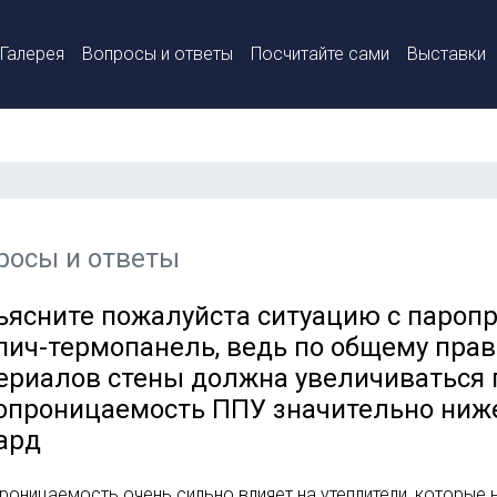
Галерея
Вопросы и ответы
Посчитайте сами
Выставки
росы и ответы
ъясните пожалуйста ситуацию с пароп
пич-термопанель, ведь по общему пра
ериалов стены должна увеличиваться п
опроницаемость ППУ значительно ниже,
ард
роницаемость очень сильно влияет на утеплители, которые