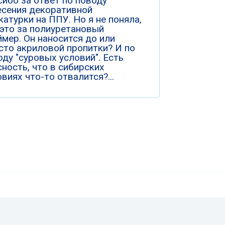
сибо за ответ по поводу
есения декоративной
катурки на ППУ. Но я не поняла,
 это за полиуретановый
ймер. Он наносится до или
сто акриловой пропитки? И по
оду "суровых условий". Есть
сность, что в сибирских
виях что-то отвалится?...