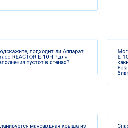
одскажите, подходит ли Аппарат
Мог
raco REACTOR E-10HP для
Е-10
аполнения пустот в стенах?
как
Fus
бла
ланируется мансардная крыша из
Спа