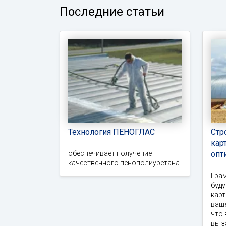
Последние статьи
Технология ПЕНОГЛАС
Стр
кар
обеспечивает получение
опт
качественного пенополиуретана
Гра
буд
карт
ваше
что 
вы 