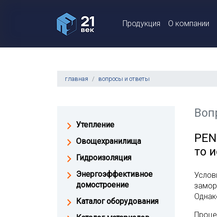
Продукция
О компании
главная
вопросы и ответы
Воп
Утепление
PEN
Овощехранилища
то 
Гидроизоляция
Энергоэффективное
Услови
домостроение
замор
Однако
Каталог оборудования
Проце