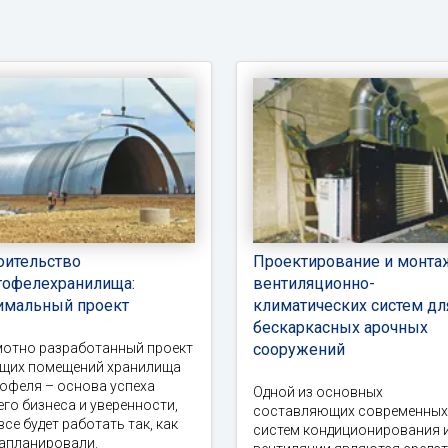
оительство
Проектирование и монта
тофелехранилища:
вентиляционно-
имальный проект
климатических систем дл
бескаркасных арочных
мотно разработанный проект
сооружений
ущих помещений хранилища
офеля – основа успеха
Одной из основных
го бизнеса и уверенности,
составляющих современных
все будет работать так, как
систем кондиционирования 
запланировали.