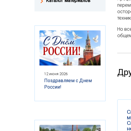
Каталог материалов
перем
остор
техни
Но вс
общем
Дру
12 июня 2026
Поздравляем с Днем
России!
С
м
С
н