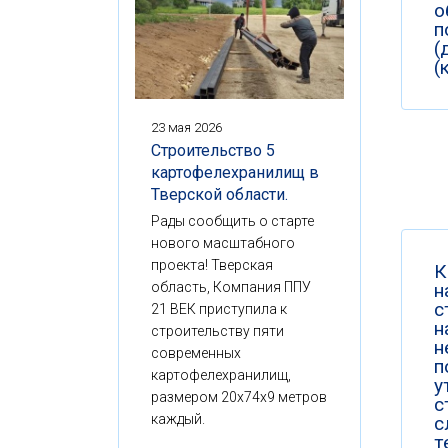
о
п
(
(
23 мая 2026
Строительство 5
картофелехранилищ в
Тверской области.
Рады сообщить о старте
нового масштабного
проекта! Тверская
К
н
область, Компания ППУ
с
21 ВЕК приступила к
н
строительству пяти
н
современных
п
картофелехранилищ,
у
размером 20x74x9 метров
с
каждый.
с
т