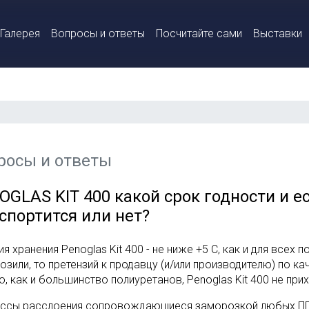
Галерея
Вопросы и ответы
Посчитайте сами
Выставки
росы и ответы
OGLAS KIT 400 какой срок годности и е
испортится или нет?
я хранения Penoglas Kit 400 - не ниже +5 С, как и для всех 
озили, то претензий к продавцу (и/или производителю) по к
, как и большинство полиуретанов, Penoglas Kit 400 не при
ссы расслоения сопровождающиеся заморозкой любых ПП