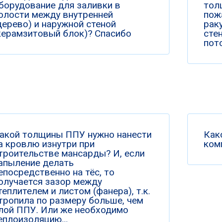
борудование для заливки в
тол
олости между внутренней
пож
дерево) и наружной стеной
рак
керамзитовый блок)? Спасибо
сте
пото
акой толщины ППУ нужно нанести
Как
а кровлю изнутри при
ком
троительстве мансарды? И, если
апыление делать
епосредственно на тёс, то
олучается зазор между
теплителем и листом (фанера), т.к.
тропила по размеру больше, чем
лой ППУ. Или же необходимо
еплоизоляцию...