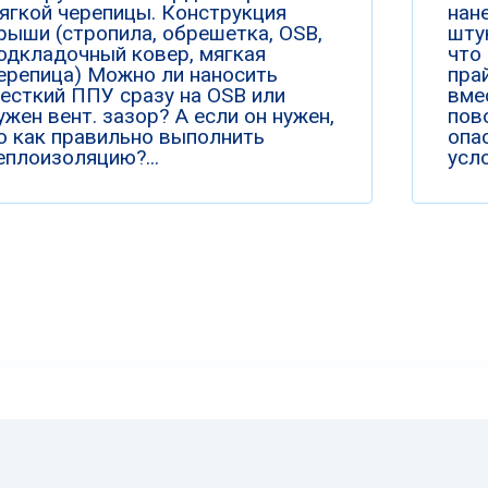
ягкой черепицы. Конструкция
нан
рыши (стропила, обрешетка, OSB,
шту
одкладочный ковер, мягкая
что
ерепица) Можно ли наносить
пра
есткий ППУ сразу на OSB или
вме
ужен вент. зазор? А если он нужен,
пов
о как правильно выполнить
опа
еплоизоляцию?...
усло