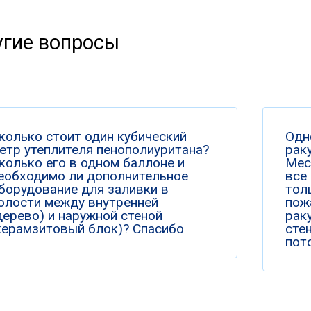
гие вопросы
колько стоит один кубический
Одн
етр утеплителя пенополиуритана?
раку
колько его в одном баллоне и
Мес
еобходимо ли дополнительное
все
борудование для заливки в
тол
олости между внутренней
пож
дерево) и наружной стеной
рак
керамзитовый блок)? Спасибо
сте
пото