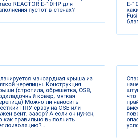
raco REACTOR E-10HP для
Е-10
аполнения пустот в стенах?
как
Fus
бла
ланируется мансардная крыша из
Спа
ягкой черепицы. Конструкция
нан
рыши (стропила, обрешетка, OSB,
шту
одкладочный ковер, мягкая
что
ерепица) Можно ли наносить
пра
есткий ППУ сразу на OSB или
вме
ужен вент. зазор? А если он нужен,
пов
о как правильно выполнить
опа
еплоизоляцию?...
усло