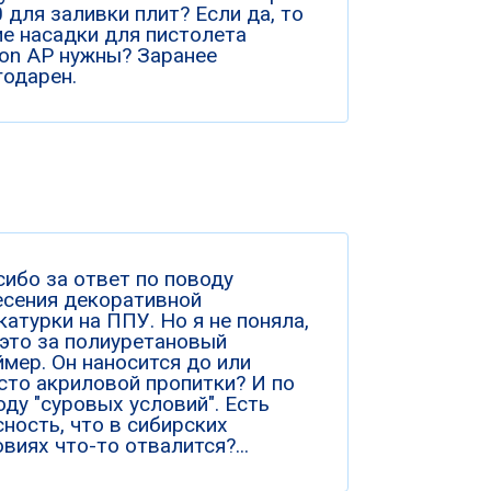
 для заливки плит? Если да, то
ие насадки для пистолета
ion AP нужны? Заранее
годарен.
сибо за ответ по поводу
есения декоративной
катурки на ППУ. Но я не поняла,
 это за полиуретановый
ймер. Он наносится до или
сто акриловой пропитки? И по
оду "суровых условий". Есть
сность, что в сибирских
виях что-то отвалится?...