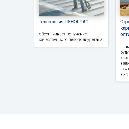
Технология ПЕНОГЛАС
Стр
кар
обеспечивает получение
опт
качественного пенополиуретана
Гра
буд
карт
ваше
что 
вы 