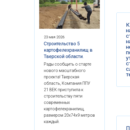
К
н
с
23 мая 2026
н
Строительство 5
н
картофелехранилищ в
п
Тверской области.
у
с
Рады сообщить о старте
с
нового масштабного
т
проекта! Тверская
область, Компания ППУ
21 ВЕК приступила к
строительству пяти
современных
картофелехранилищ,
размером 20x74x9 метров
каждый.
П