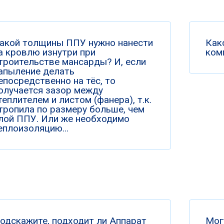
акой толщины ППУ нужно нанести
Как
а кровлю изнутри при
ком
троительстве мансарды? И, если
апыление делать
епосредственно на тёс, то
олучается зазор между
теплителем и листом (фанера), т.к.
тропила по размеру больше, чем
лой ППУ. Или же необходимо
еплоизоляцию...
одскажите, подходит ли Аппарат
Мог