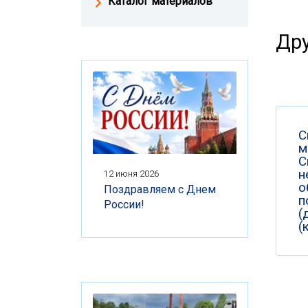
Каталог материалов
Дру
С
м
С
н
12 июня 2026
о
Поздравляем с Днем
п
России!
(
(