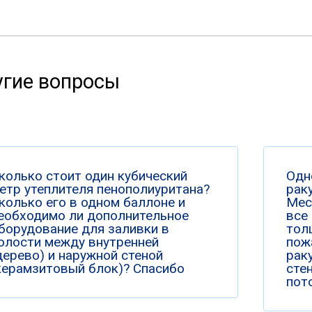
гие вопросы
колько стоит один кубический
Одн
етр утеплителя пенополиуритана?
раку
колько его в одном баллоне и
Мес
еобходимо ли дополнительное
все
борудование для заливки в
тол
олости между внутренней
пож
дерево) и наружной стеной
рак
керамзитовый блок)? Спасибо
сте
пото