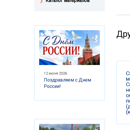
Каталог материалов
Дру
С
12 июня 2026
м
Поздравляем с Днем
С
России!
н
о
п
(
(