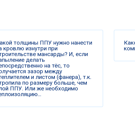
акой толщины ППУ нужно нанести
Как
а кровлю изнутри при
ком
троительстве мансарды? И, если
апыление делать
епосредственно на тёс, то
олучается зазор между
теплителем и листом (фанера), т.к.
тропила по размеру больше, чем
лой ППУ. Или же необходимо
еплоизоляцию...