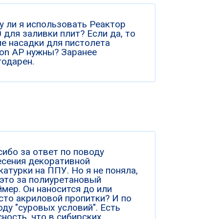
у ли я использовать Реактор
 для заливки плит? Если да, то
ие насадки для пистолета
ion AP нужны? Заранее
годарен.
сибо за ответ по поводу
есения декоративной
катурки на ППУ. Но я не поняла,
 это за полиуретановый
ймер. Он наносится до или
сто акриловой пропитки? И по
оду "суровых условий". Есть
сность, что в сибирских