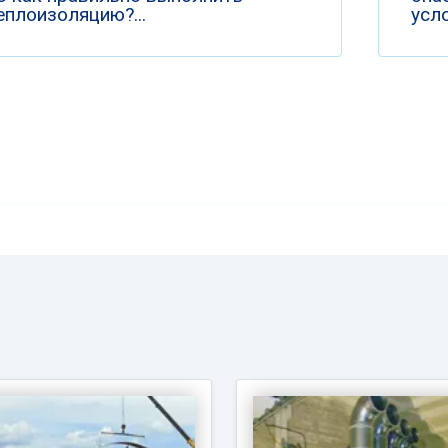
еплоизоляцию?...
усло