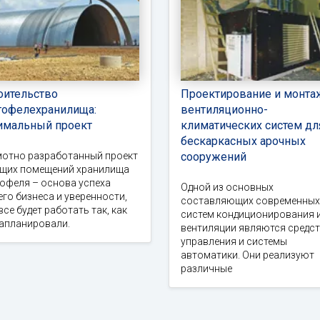
оительство
Проектирование и монта
тофелехранилища:
вентиляционно-
имальный проект
климатических систем дл
бескаркасных арочных
мотно разработанный проект
сооружений
ущих помещений хранилища
офеля – основа успеха
Одной из основных
го бизнеса и уверенности,
составляющих современных
все будет работать так, как
систем кондиционирования 
запланировали.
вентиляции являются средс
управления и системы
автоматики. Они реализуют
различные