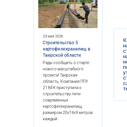
23 мая 2026
К
Строительство 5
н
картофелехранилищ в
с
Тверской области.
н
н
Рады сообщить о старте
п
нового масштабного
у
проекта! Тверская
с
область, Компания ППУ
с
т
21 ВЕК приступила к
строительству пяти
современных
картофелехранилищ,
размером 20x74x9 метров
каждый.