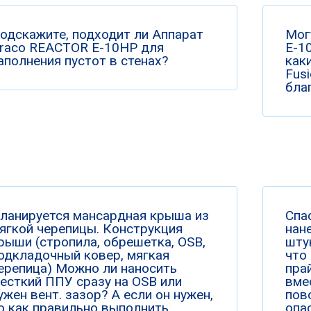
одскажите, подходит ли Аппарат
Мог
raco REACTOR E-10HP для
Е-10
аполнения пустот в стенах?
как
Fus
бла
ланируется мансардная крыша из
Спа
ягкой черепицы. Конструкция
нан
рыши (стропила, обрешетка, OSB,
шту
одкладочный ковер, мягкая
что
ерепица) Можно ли наносить
пра
есткий ППУ сразу на OSB или
вме
ужен вент. зазор? А если он нужен,
пов
о как правильно выполнить
опа