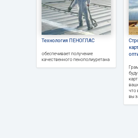
Технология ПЕНОГЛАС
Стр
кар
обеспечивает получение
опт
качественного пенополиуретана
Гра
буд
карт
ваше
что 
вы 