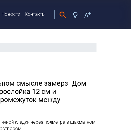
Новости
Контакты
льном смысле замерз. Дом
рослойка 12 см и
промежуток между
пичной кладки через полметра в шахматном
 раствором.