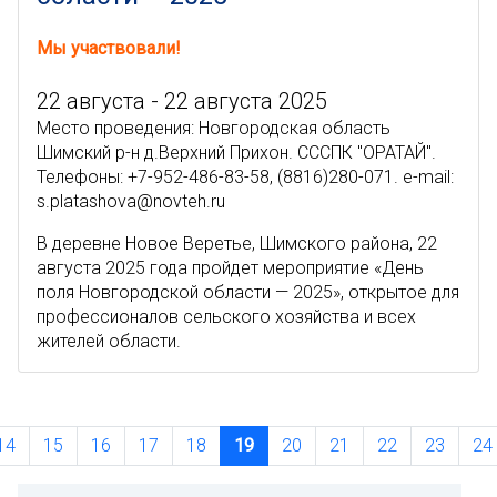
Мы участвовали!
22 августа - 22 августа 2025
Место проведения: Новгородская область
Шимский р-н д.Верхний Прихон. СССПК "ОРАТАЙ".
Телефоны: +7-952-486-83-58, (8816)280-071. e-mail:
s.platashova@novteh.ru
В деревне Новое Веретье, Шимского района, 22
августа 2025 года пройдет мероприятие «День
поля Новгородской области — 2025», открытое для
профессионалов сельского хозяйства и всех
жителей области.
14
15
16
17
18
19
20
21
22
23
24