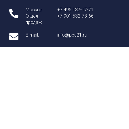
Москва
+7 495 187-17-71
Отдел
+7 901 532-73-66
продаж
E-mail:
info@ppu21.ru