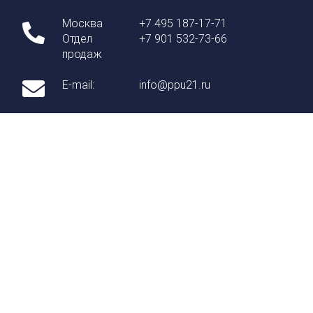
Москва
+7 495 187-17-71
Отдел
+7 901 532-73-66
продаж
E-mail:
info@ppu21.ru