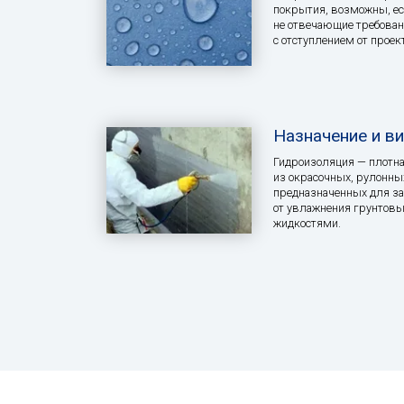
покрытия, возможны, ес
не отвечающие требован
с отступлением от проек
Назначение и в
Гидроизоляция — плотн
из окрасочных, рулонны
предназначенных для з
от увлажнения грунтов
жидкостями.