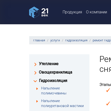
Продукция
О компании
главная
услуги
гидроизоляция
ремонт гид
Ре
Утепление
сн
Овощехранилища
Гидроизоляция
Этапы
Напыление
полимочевины
Напыление
полиуретановой мастики