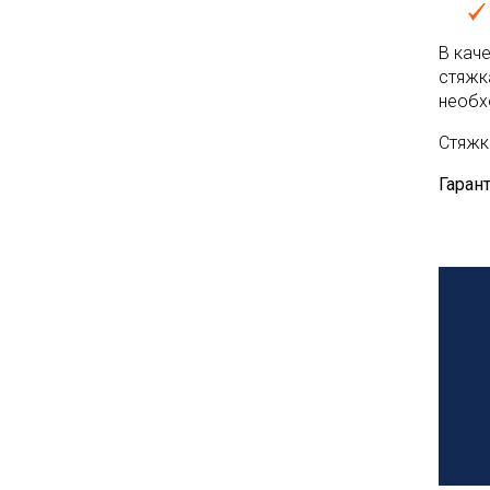
В кач
стяжк
необх
Стяжк
Гарант