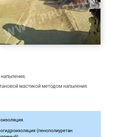
напыления;
тановой мастикой методом напыления.
роизоляция.
логидроизоляция (пенополиуретан
ыляемый).