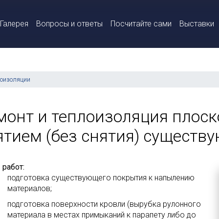
Галерея
Вопросы и ответы
Посчитайте сами
Выставки
роизоляции
монт и теплоизоляция плоск
ятием (без снятия) существ
 работ:
подготовка существующего покрытия к напылению
материалов;
подготовка поверхности кровли (вырубка рулонного
материала в местах примыканий к парапету либо до