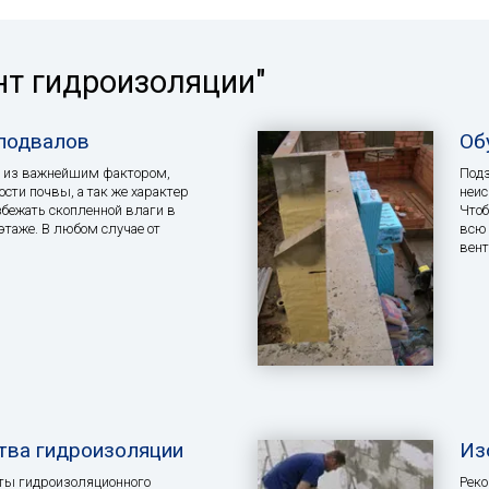
нт гидроизоляции"
подвалов
Об
а из важнейшим фактором,
Подз
сти почвы, а так же характер
неис
збежать скопленной влаги в
Чтоб
этаже. В любом случае от
всю 
вен
тва гидроизоляции
Из
кты гидроизоляционного
Реко