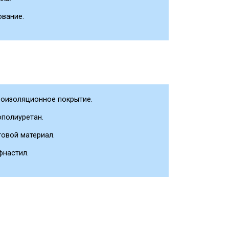
ование.
роизоляционное покрытие.
полиуретан.
овой материал.
фнастил.