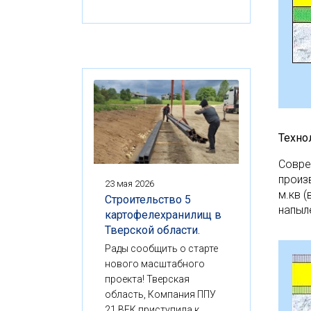
Техно
Совре
произ
23 мая 2026
м.кв 
Строительство 5
напыл
картофелехранилищ в
Тверской области.
Рады сообщить о старте
нового масштабного
проекта! Тверская
область, Компания ППУ
21 ВЕК приступила к