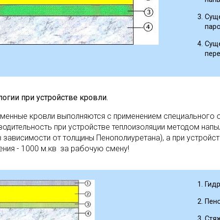
Суще
паро
Сущ
пере
логии при устройстве кровли.
менные кровли выполняются с применением специального 
водительность при устройстве теплоизоляции методом напы
(в зависимости от толщины Пенополиуретана), а при устрой
ения - 1000 м.кв за рабочую смену!
Гид
Пено
Стяж