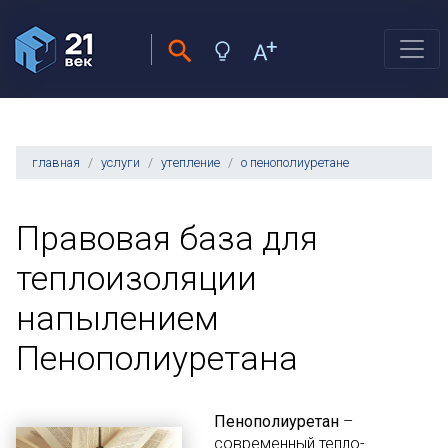
главная
услуги
утепление
о пенополиуретане
Правовая база для
теплоизоляции
напылением
Пенополиуретана
Пенополиуретан
–
современный тепло-