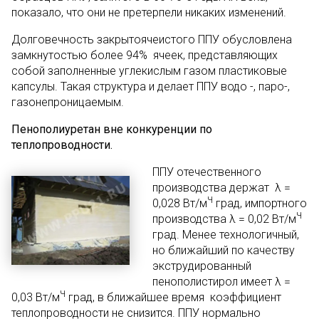
показало, что они не претерпели никаких изменений.
Долговечность закрытоячеистого ППУ обусловлена
замкнутостью более 94% ячеек, представляющих
собой заполненные углекислым газом пластиковые
капсулы. Такая структура и делает ППУ водо -, паро-,
газонепроницаемым.
Пенополиуретан вне конкуренции по
теплопроводности.
ППУ отечественного
производства держат λ =
Ч
0,028 Вт/м
град, импортного
Ч
производства λ = 0,02 Вт/м
град. Менее технологичный,
но ближайший по качеству
экструдированный
пенополистирол имеет λ =
Ч
0,03 Вт/м
град, в ближайшее время коэффициент
теплопроводности не снизится. ППУ нормально