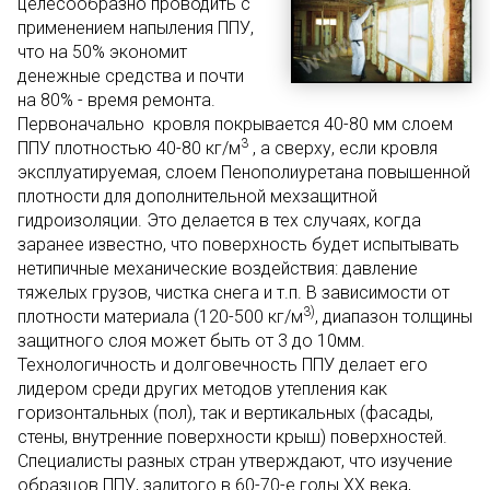
целесообразно проводить с
применением напыления ППУ,
что на 50% экономит
денежные средства и почти
на 80% - время ремонта.
Первоначально кровля покрывается 40-80 мм слоем
3
ППУ плотностью 40-80 кг/м
, а сверху, если кровля
эксплуатируемая, слоем Пенополиуретана повышенной
плотности для дополнительной мехзащитной
гидроизоляции. Это делается в тех случаях, когда
заранее известно, что поверхность будет испытывать
нетипичные механические воздействия: давление
тяжелых грузов, чистка снега и т.п. В зависимости от
3)
плотности материала (120-500 кг/м
, диапазон толщины
защитного слоя может быть от 3 до 10мм.
Технологичность и долговечность ППУ делает его
лидером среди других методов утепления как
горизонтальных (пол), так и вертикальных (фасады,
стены, внутренние поверхности крыш) поверхностей.
Специалисты разных стран утверждают, что изучение
образцов ППУ, залитого в 60-70-е годы ХХ века,