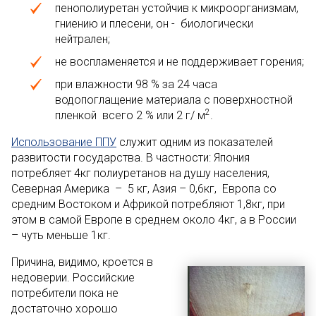
пенополиуретан устойчив к микроорганизмам,
гниению и плесени, он - биологически
нейтрален;
не воспламеняется и не поддерживает горения;
при влажности 98 % за 24 часа
водопоглащение материала с поверхностной
2
пленкой всего 2 % или 2 г/ м
.
Использование ППУ
служит одним из показателей
развитости государства. В частности: Япония
потребляет 4кг полиуретанов на душу населения,
Северная Америка – 5 кг, Азия – 0,6кг, Европа со
средним Востоком и Африкой потребляют 1,8кг, при
этом в самой Европе в среднем около 4кг, а в России
– чуть меньше 1кг.
Причина, видимо, кроется в
недоверии. Российские
потребители пока не
достаточно хорошо