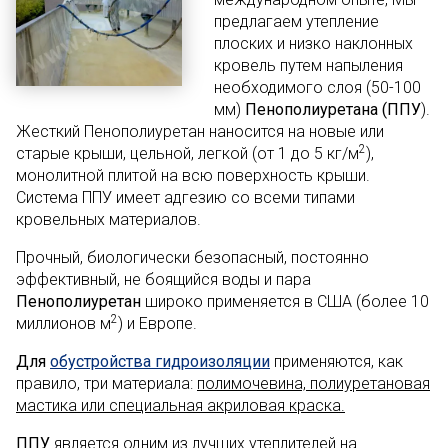
предлагаем утепление
плоских и низко наклонных
кровель путем напыления
необходимого слоя (50-100
мм)
Пенополиуретана (ППУ
).
Жесткий Пенополиуретан наносится на новые или
2
старые крыши, цельной, легкой (от 1 до 5 кг/м
),
монолитной плитой на всю поверхность крыши.
Система ППУ имеет адгезию со всеми типами
кровельных материалов.
Прочный, биологически безопасный, постоянно
эффективный, не боящийся воды и пара
Пенополиуретан
широко применяется в США (более 10
2
миллионов м
) и Европе.
Для
обустройства гидроизоляции
применяются, как
правило, три материала:
полимочевина, полиуретановая
мастика или специальная акриловая краска.
ППУ
является одним из лучших утеплителей на