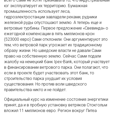
всего Сами не хотят признавать то, что индустриальный
юг эксплуатирует их территорию. Бумажная
промышленность использует леса,
гидроэлектростанции завладели реками, рудники
железной руды опустошают землю. А теперь еще и
ветровые турбины. Первое предложение «Свевинда» о
ежегодной компенсации в пять миллионов крон
(523000 евро) Сами отклонили. Они аргументируют это
тем, что ветровой парк угрожает их традиционному
образу жизни. Но шведские власти не давали Сами
право на собственную землю. Сейчас Сами подали
жалобу на немецкий банк Ipex-Bank, который участвует
в финансировании ветрового парка. Они полагают, что
если в проекте будет участвовать этот банк, то
строительство парка ухудшит их условия
существования. Но против воли шведского
правительства никто и не пойдет.
Официальный курс на изменение состояния энергетики
принят, да и в пробную установку ветряков Стокгольм
вложил 11 миллионов евро. Регион вокруг Питеа