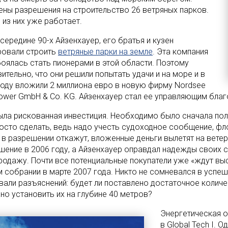
ены разрешения на строительство 26 ветряных парков.
 из них уже работает.
середине 90-х Айзенхауер, его братья и кузен
ровали строить
ветряные парки на земле
. Эта компания
боялась стать пионерами в этой области. Поэтому
ительно, что они решили попытать удачи и на море и в
году вложили 2 миллиона евро в новую фирму Nordsee
ower GmbH & Co. KG. Айзенхауер стал ее управляющим благ
ыла рискованная инвестиция. Необходимо было сначала пол
росто сделать, ведь надо учесть судоходное сообщение, фл
 в разрешении откажут, вложенные деньги вылетят на ветер.
шение в 2006 году, а Айзенхауер оправдал надежды своих 
родажу. Почти все потенциальные покупатели уже «ждут выс
 собрании в марте 2007 года. Никто не сомневался в успе
вали разъяснений: будет ли поставлено достаточное колич
но установить их на глубине 40 метров?
Энергетическая о
в Global Tech I.