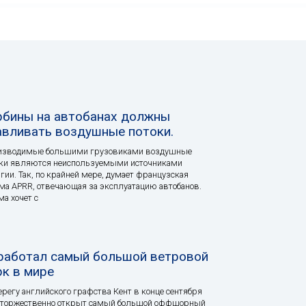
рбины на автобанах должны
авливать воздушные потоки.
изводимые большими грузовиками воздушные
оки являются неиспользуемыми источниками
гии. Так, по крайней мере, думает французская
а APRR, отвечающая за эксплуатацию автобанов.
а хочет с
работал самый большой ветровой
рк в мире
ерегу английского графства Кент в конце сентября
 торжественно открыт самый большой оффшорный