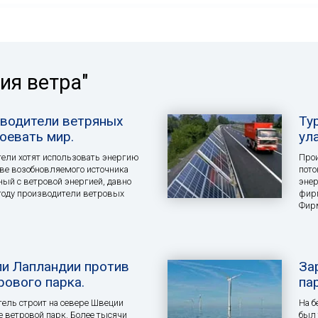
ия ветра"
водители ветряных
Ту
оевать мир.
ул
ели хотят использовать энергию
Про
тве возобновляемого источника
пот
ный с ветровой энергией, давно
энер
году производители ветровых
фирм
Фирм
и Лапландии против
За
рового парка.
па
ель строит на севере Швеции
На б
 ветровой парк. Более тысячи
был