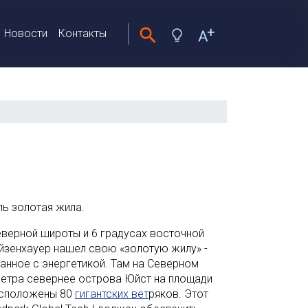
Новости
Контакты
ль золотая жила.
еверной широты и 6 градусах восточной
йзенхауер нашел свою «золотую жилу» -
занное с энергетикой. Там на Северном
метра севернее острова Юйст на площади
асположены 80
гигантских вет
ряков. Этот