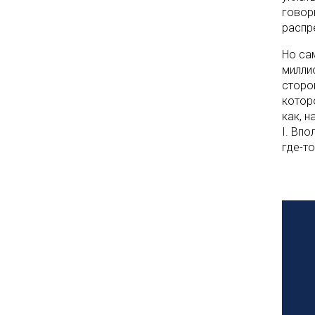
говор
распр
Но сам
милли
сторон
котор
как, н
I. Вп
где-т