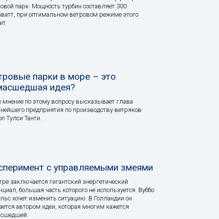
овой парк. Мощность турбин составляет 300
ватт, при оптимальном ветровом режиме этого
ит
тровые парки в море – это
масшедшая идея?
 мнение по этому вопросу высказывает глава
нейшего предприятия по производству ветряков
on Тулси Танти.
сперимент с управляемыми змеями
тре заключается гигантский энергетический
нциал, большая часть которого не используется. Вуббо
льс хочет изменить ситуацию. В Голландии он
ается автором идеи, которая многим кажется
асшедшей.