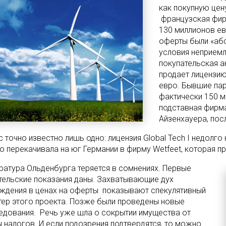
как покупную цен
французская фирм
130 миллионов ев
оферты были «абс
условия неприемл
покупательская а
продает лицензию
евро. Бывшие пар
фактически 150 м
подставная фирма
Айзенхауера, пос
с точно известно лишь одно: лицензия Global Tech I недолг
о перекачивала на юг Германии в фирму Wetfeet, которая п
ратура Ольденбурга теряется в сомнениях. Первые
тельские показания даны. Захватывающие дух
ждения в ценах на оферты показывают спекулятивный
тер этого проекта. Позже были проведены новые
едования. Речь уже шла о сокрытии имущества от
ы налогов. И если подозрения подтвердятся, то можно