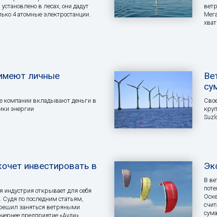
установлено в лесах, они дадут
ветр
лько 4 атомные электростанции.
Мега
хват
имеют личные
Ве
су
 компании вкладывают деньги в
Свое
ики энергии
круп
Suzl
хочет инвестировать в
Эк
В ве
поте
 индустрия открывает для себя
Оске
 Судя по последним статьям,
счит
 решил заняться ветряными
сум
очернее предприятие «Ауди»