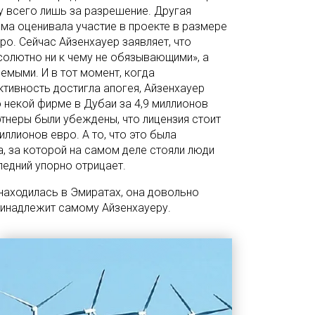
у всего лишь за разрешение. Другая
а оценивала участие в проекте в размере
ро. Сейчас Айзенхауер заявляет, что
олютно ни к чему не обязывающими», а
емыми. И в тот момент, когда
ктивность достигла апогея, Айзенхауер
 некой фирме в Дубаи за 4,9 миллионов
тнеры были убеждены, что лицензия стоит
иллионов евро. А то, что это была
, за которой на самом деле стояли люди
ледний упорно отрицает.
о находилась в Эмиратах, она довольно
ринадлежит самому Айзенхауеру.