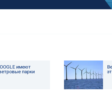
GOOGLE имеют
В
ветровые парки
э