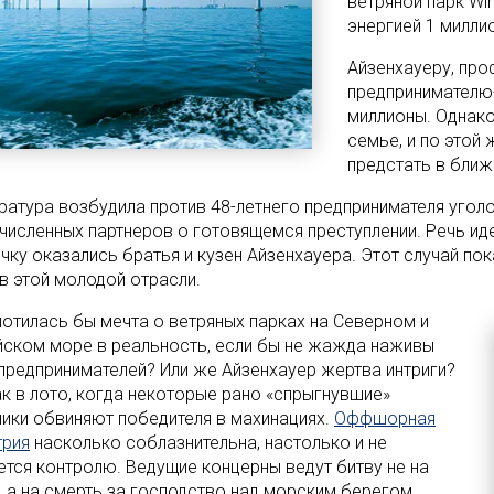
ветряной парк Wi
энергией 1 милли
Айзенхауеру, про
предпринимателю-
миллионы. Однако
семье, и по этой
предстать в бли
ратура возбудила против 48-летнего предпринимателя уголо
численных партнеров о готовящемся преступлении. Речь ид
очку оказались братья и кузен Айзенхауера. Этот случай по
 в этой молодой отрасли.
лотилась бы мечта о ветряных парках на Северном и
йском море в реальность, если бы не жажда наживы
 предпринимателей? Или же Айзенхауер жертва интриги?
ак в лото, когда некоторые рано «спрыгнувшие»
ники обвиняют победителя в махинациях.
Оффшорная
трия
насколько соблазнительна, настолько и не
ется контролю. Ведущие концерны ведут битву не на
, а на смерть за господство над морским берегом.