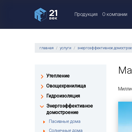
Продукция
О компании
главная
услуги
энергоэффективное домострое
Ма
Утепление
Овощехранилища
Милли
Гидроизоляция
Энергоэффективное
домостроение
Пасивные дома
Солнечные дома