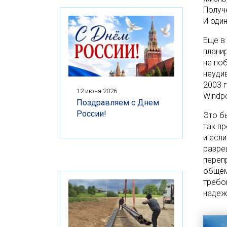
Получ
И один
Еще в 
плани
не по
неудив
2003 
12 июня 2026
Windp
Поздравляем с Днем
России!
Это б
так п
и если
разре
переп
общем
требо
надеж