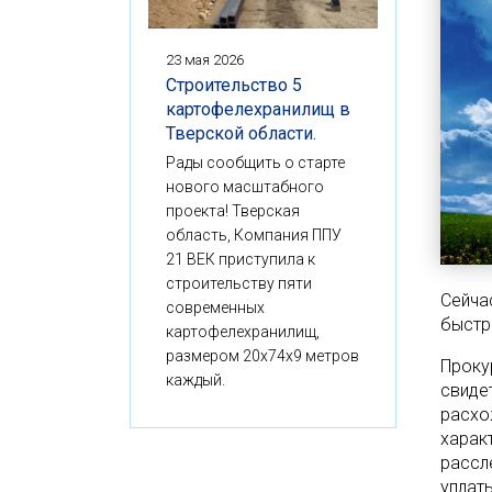
23 мая 2026
Строительство 5
картофелехранилищ в
Тверской области.
Рады сообщить о старте
нового масштабного
проекта! Тверская
область, Компания ППУ
21 ВЕК приступила к
строительству пяти
Сейча
современных
быстр
картофелехранилищ,
размером 20x74x9 метров
Проку
каждый.
свиде
расхо
харак
рассл
уплат