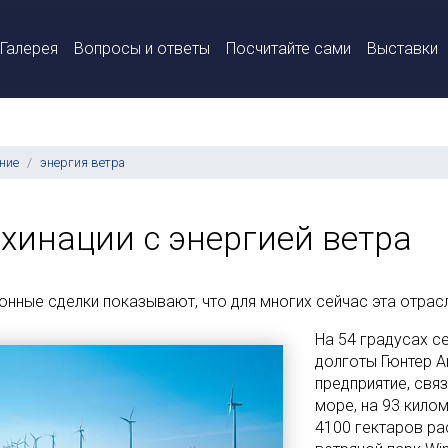
Галерея
Вопросы и ответы
Посчитайте сами
Выставки
ние
энергия ветра
хинации с энергией ветра
онные сделки показывают, что для многих сейчас эта отрас
На 54 градусах с
долготы Гюнтер А
предприятие, свя
море, на 93 кило
4100 гектаров р