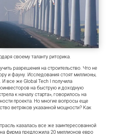
одаря своему таланту риторика.
учить разрешения на строительство. Что не
ору и фауну. Исследования стоят миллионы,
 И все же Global Tech I получила
соинвесторов на быструю и доходную
трела к началу старта», говорилось на
шности проекта. Но многие вопросы еще
ество ветряков указанной мощности? Как
трасль казалась все же заинтересованной
 Одна фирма предложила 20 миллионов евро