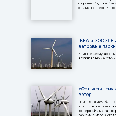
сооружений должно быть 
столько же энергии, ско
IKEA и GOOGLE 
ветровые парки
Крупные международные
возобновляемые источн
«Фольксваген» 
ветер
Немецкая автомобильная
экологическую энергию.
концерн «Фольксваген»
парками в море. А его д