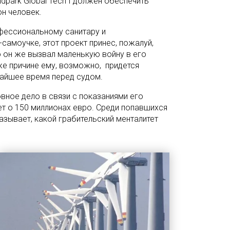
ndpark Global Tech I должен обеспечить
он человек.
фессиональному санитару и
самоучке, этот проект принес, пожалуй,
 он же вызвал маленькую войну в его
 же причине ему, возможно, придется
жайшее время перед судом.
вное дело в связи с показаниями его
ет о 150 миллионах евро. Среди попавшихся
казывает, какой грабительский менталитет