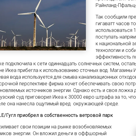
Райнланд-Пфальц
Так сообщили пре
гигаватт часов т
использоваться 1
поступать напрям
к национальной э
технологии и соб
эффективность по
же подключила к сети одиннадцать солнечных систем, осталь
не Икеа прибегла к использованию сточных вод. Магазины 
вая вода используется для смыва канализационных отходов.
срочной перспективе фирма хочет обеспечивать свою потре
новляемых источников энергии. Однако есть и своя ложка д
узский суд приговорил Икеа к 30000 евро штрафа за то, чт
ле она нанесла ощутимый вред окружающей среде.
LE
/Гугл приобрел в собственность ветровой парк
усиливает свои позиции на рынке возобновляемых
ников энергии. Он вложил деньги в оффшорный