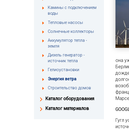
Камины с подключением
воды
Тепловые насосы
Солнечные коллекторы
Аккумулятор тепла -
земля
Дизель генератор -
она у
источник тепла
Берли
Гелиоустановки
дожде
Энергия ветра
долго
возоб
Строительство домов
франц
Марсе
Каталог оборудования
Каталог материалов
GOOG
Гугл 
источ