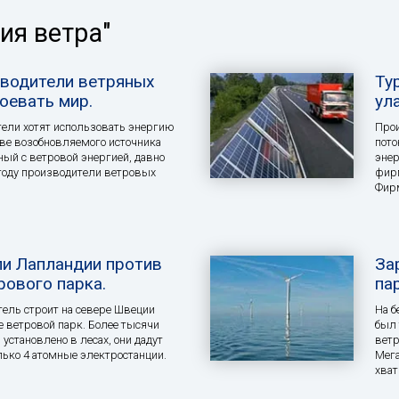
ия ветра"
водители ветряных
Ту
оевать мир.
ул
ели хотят использовать энергию
Про
тве возобновляемого источника
пот
ный с ветровой энергией, давно
энер
году производители ветровых
фирм
Фирм
и Лапландии против
За
рового парка.
па
ель строит на севере Швеции
На б
 ветровой парк. Более тысячи
был
установлено в лесах, они дадут
ветр
лько 4 атомные электростанции.
Мега
хват