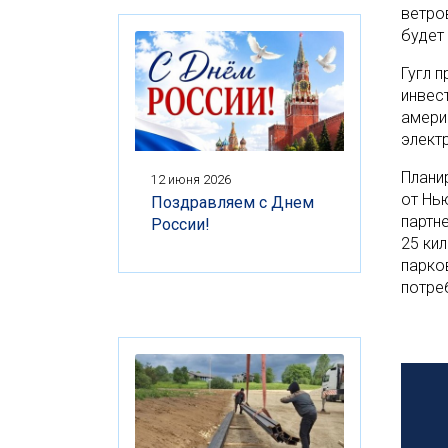
ветро
будет 
Гугл 
инвес
амери
элект
Плани
12 июня 2026
от Нь
Поздравляем с Днем
партн
России!
25 ки
парко
потре