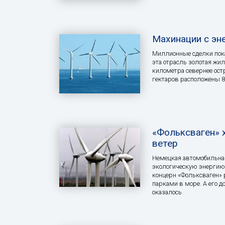
Махинации с эн
Миллионные сделки пока
эта отрасль золотая жил
километра севернее ост
гектаров расположены 8
«Фольксваген» 
ветер
Немецкая автомобильная
экологическую энергию.
концерн «Фольксваген»
парками в море. А его д
оказалось