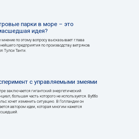
тровые парки в море – это
масшедшая идея?
 мнение по этому вопросу высказывает глава
нейшего предприятия по производству ветряков
on Тулси Танти.
сперимент с управляемыми змеями
тре заключается гигантский энергетический
нциал, большая часть которого не используется. Вуббо
льс хочет изменить ситуацию. В Голландии он
ается автором идеи, которая многим кажется
асшедшей.