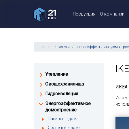
Продукция
О компании
главная
услуги
энергоэффективное домострое
IK
Утепление
Овощехранилища
ИКЕА
Гидроизоляция
Извес
Энергоэффективное
испол
домостроение
Пасивные дома
Солнечные дома