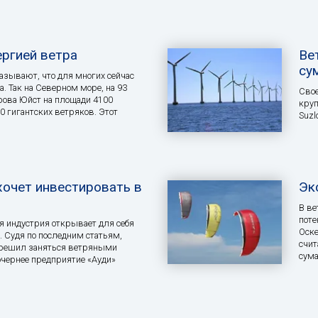
ергией ветра
Ве
су
зывают, что для многих сейчас
а. Так на Северном море, на 93
Свое
рова Юйст на площади 4100
круп
0 гигантских ветряков. Этот
Suzl
хочет инвестировать в
Эк
В ве
поте
 индустрия открывает для себя
Оске
 Судя по последним статьям,
счит
 решил заняться ветряными
сум
очернее предприятие «Ауди»