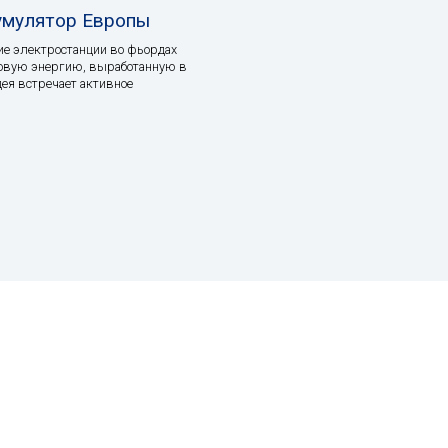
умулятор Европы
е электростанции во фьордах
ровую энергию, выработанную в
дея встречает активное