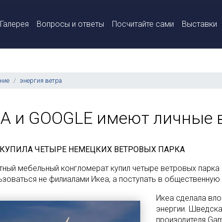
Галерея
Вопросы и ответы
Посчитайте сами
Выставки
ние
энергия ветра
EA и GOOGLE имеют личные 
 КУПИЛА ЧЕТЫРЕ НЕМЕЦКИХ ВЕТРОВЫХ ПАРКА
тный мебельный конгломерат купил четыре ветровых парка 
ьзоваться не филиалами Икеа, а поступать в общественную 
Икеа сделала вл
энергии. Шведска
произодителя Gam