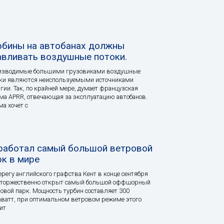
рбины на автобанах должны
авливать воздушные потоки.
изводимые большими грузовиками воздушные
оки являются неиспользуемыми источниками
гии. Так, по крайней мере, думает французская
а APRR, отвечающая за эксплуатацию автобанов.
а хочет с
работал самый большой ветровой
рк в мире
ерегу английского графства Кент в конце сентября
 торжественно открыт самый большой оффшорный
овой парк. Мощность турбин составляет 300
ватт, при оптимальном ветровом режиме этого
ит