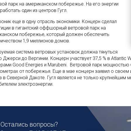
вой парк на американском побережье. На его энергии
работать один из центров Гугл.
проник еще в одну отрасль экономики. Концерн сделал
тиции в гигантский оффшорный ветровой парк на
канском побережье, который должен обеспечить
ричеством 1,9 миллионов домов.
руемая система ветровых установок должна тянуться
ю Джерси до Вергинии. Концерн участвует 37,5 % в Atlantic 
ерами Good Energies и Marubeni. Ветровой парк мощностью 
лометрах от побережья. Еще в мае концерн заявил о своем
в в Северной Дакоте. Гугл является не только крупнейшим 
бителем электроэнергии.
Остались вопросы?