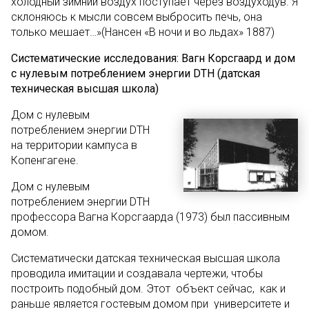
холодный зимний воздух поступает через воздуходув. Я
склоняюсь к мысли совсем выбросить печь, она
только мешает…»(Нансен «В ночи и во льдах» 1887)
Систематические исследования: Вагн Корсгаард и дом
с нулевым потреблением энергии
DTH
(датская
техническая высшая школа)
Дом с нулевым
потреблением энергии DTH
на территории кампуса в
Копенгагене.
Дом с нулевым
потреблением энергии DTH
профессора Вагна Корсгаарда (1973) был пассивным
домом.
Систематически датская техническая высшая школа
проводила имитации и создавала чертежи, чтобы
построить подобный дом. Этот объект сейчас, как и
раньше является гостевым домом при университете и