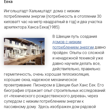
Еека
Ингольштадт-Хальмштадт: дома с низким
потреблением энергии (потребнеость в отоплении 30
киловатт час на метр квадратный в год) и два участка
архитектора Ханса Еека(1985).
В Швеции путь создания
домов с низким
потреблением энергии
давно
пройден. Опыты со сложной
и ненадежной техникой уже
давно научили делать все,
действительно, правильно:
герметичность, очень хорошая теплоизоляция,
хорошие окна, надежное механическое
проветривание. Пионером в Швеции был Ханс Еек. Его
биография отражает опыт строительных исследований:
от «технического рождественского дерева», через
супердом с низким потреблением энергии к
пассивному дому. Здесь изображен дом рядовой