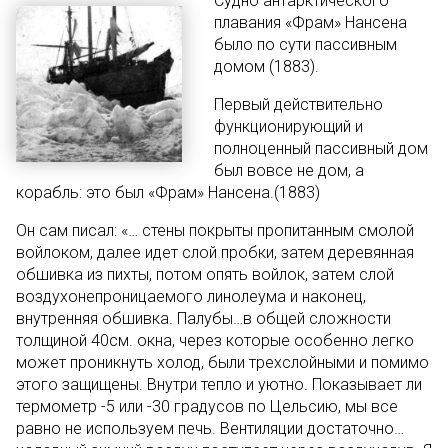
Судно антарктического
плавания «Фрам» Нансена
было по сути пассивным
домом (1883).
Первый действительно
функционирующий и
полноценный пассивный дом
был вовсе не дом, а
корабль: это был «Фрам» Нансена.(1883)
Он сам писал: «… стены покрыты пропитанным смолой
войлоком, далее идет слой пробки, затем деревянная
обшивка из пихты, потом опять войлок, затем слой
воздухонепроницаемого линолеума и наконец,
внутренняя обшивка. Палубы…в общей сложности
толщиной 40см. окна, через которые особенно легко
может проникнуть холод, были трехслойными и помимо
этого защищены. Внутри тепло и уютно. Показывает ли
термометр -5 или -30 градусов по Цельсию, мы все
равно не используем печь. Вентиляции достаточно…