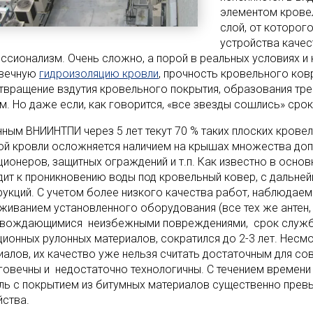
элементом крове
слой, от которог
устройства качес
ссионализм. Очень сложно, а порой в реальных условиях 
вечную
гидроизоляцию кровли
, прочность кровельного ков
твращение вздутия кровельного покрытия, образования тре
м. Но даже если, как говорится, «все звезды сошлись» срок
нным ВНИИНТПИ через 5 лет текут 70 % таких плоских крове
ой кровли осложняется наличием на крышах множества допо
ционеров, защитных ограждений и т.п. Как известно в осно
дит к проникновению воды под кровельный ковер, с дальне
рукций. С учетом более низкого качества работ, наблюдае
живанием установленного оборудования (все тех же антен, к
вождающимися неизбежными повреждениями, срок службы
ционных рулонных материалов, сократился до 2-3 лет. Несм
иалов, их качество уже нельзя считать достаточным для с
говечны и недостаточно технологичны. С течением времени 
ль с покрытием из битумных материалов существенно прев
йства.