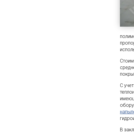
полим
пропо
испол
Стоим
средн
покры
С уче
тепло
имеющ
обору
напыл
гидро
В зак