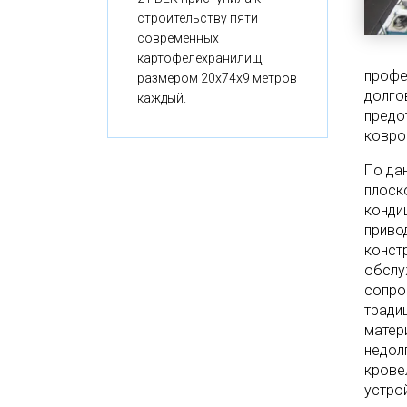
строительству пяти
современных
картофелехранилищ,
профе
размером 20x74x9 метров
долго
каждый.
предо
ковро
По да
плоск
конди
приво
конст
обслу
сопро
тради
матер
недол
крове
устро