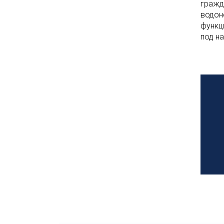
гражд
водон
функц
под н