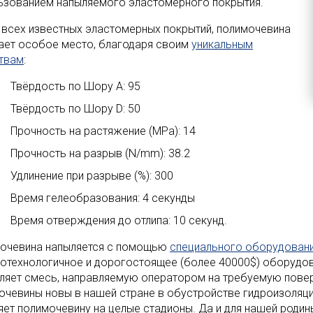
ьзованием напыляемого эластомерного покрытия.
 всех известных эластомерных покрытий, полимочевина
ает особое место, благодаря своим
уникальным
твам
:
Твёрдость по Шору A: 95
Твёрдость по Шору D: 50
Прочность на растяжение (MPa): 14
Прочность на разрыв (N/mm): 38.2
Удлинение при разрыве (%): 300
Время гелеобразования: 4 секунды
Время отверждения до отлипа: 10 секунд.
очевина напыляется с помощью
специального оборудован
отехнологичное и дорогостоящее (более 40000$) оборудова
ляет смесь, направляемую оператором на требуемую повер
очевины новы в нашей стране в обустройстве гидроизоляции
яет полимочевину на целые стадионы. Да и для нашей роди