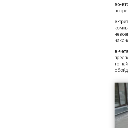
во-вт
повре
в-тре
компь
невоз
након
в-чет
предп
то на
обойде