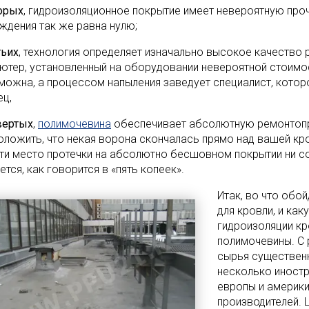
орых
, гидроизоляционное покрытие имеет невероятную про
ждения так же равна нулю;
тьих
, технология определяет изначально высокое качество р
ютер, установленный на оборудовании невероятной стоимо
можна, а процессом напыления заведует специалист, котор
ец,
вертых
,
полимочевина
обеспечивает абсолютную ремонтопри
оложить, что некая ворона скончалась прямо над вашей кр
йти место протечки на абсолютно бесшовном покрытии ни со
тся, как говорится в «пять копеек».
Итак, во что обо
для кровли, и ка
гидроизоляции кр
полимочевины. С 
сырья существенн
несколько иност
европы и америки
производителей. 