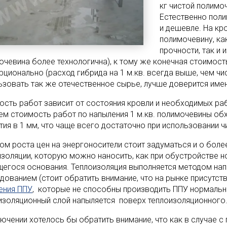
кг чистой полимоч
Естественно пол
и дешевле. На кр
полимочевину, к
прочности, так и
очевина более технологична), к тому же конечная стоимость
рционально (расход гибрида на 1 м.кв. всегда выше, чем ч
ьзовать так же отечественное сырье, лучше доверится име
ость работ зависит от состояния кровли и необходимых раб
ем стоимость работ по напыления 1 м.кв. полимочевины обх
тия в 1 мм, что чаще всего достаточно при использовании 
том роста цен на энергоносители стоит задуматься и о бол
изоляции, которую можно наносить, как при обустройстве но
егося основания. Теплоизоляция выполняется методом напы
дованием (стоит обратить внимание, что на рынке присутст
ения ППУ
, которые не способны производить ППУ нормально
изоляционный слой напыляется поверх теплоизоляционного
лючении хотелось бы обратить внимание, что как в случае 