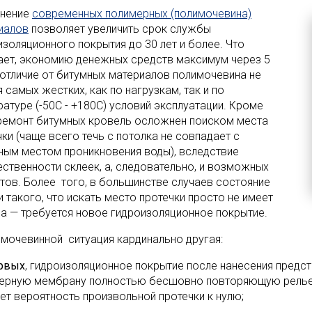
нение
современных полимерных (полимочевина)
иалов
позволяет увеличить срок службы
изоляционного покрытия до 30 лет и более. Что
ает, экономию денежных средств максимум через 5
В отличие от битумных материалов полимочевина не
 самых жестких, как по нагрузкам, так и по
ратуре (-50С - +180С) условий эксплуатации. Кроме
 ремонт битумных кровель осложнен поиском места
ки (чаще всего течь с потолка не совпадает с
ным местом проникновения воды), вследствие
ственности склеек, а, следовательно, и возможных
тов. Более того, в большинстве случаев состояние
и такого, что искать место протечки просто не имеет
а — требуется новое гидроизоляционное покрытие.
имочевинной ситуация кардинально другая:
рвых
, гидроизоляционное покрытие после нанесения предс
ерную мембрану полностью бесшовно повторяющую рельеф
ет вероятность произвольной протечки к нулю;