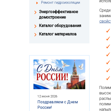
испол
Ремонт гидроизоляции
Среди
Энергоэффективное
заним
домостроение
свойс
Каталог оборудования
Каталог материалов
Полим
высок
12 июня 2026
распы
Поздравляем с Днем
полим
России!
напыл