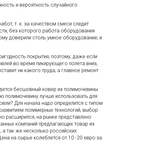
чность и вероятность случайного
абот, т. к. за качеством смеси следит
сти, без которого работа оборудования
ому доверили столь умное оборудование; и
годность покрытия, поэтому, даже если
овлей во время пикирующего полета вниз,
ставит ни какого труда, а главное ремонт
йдется бесшовный ковер из полимочевины
кую полимочевину лучше использовать для
овли? Для начала надо определится с типом
развитием полимерных технологий, выбор
о расширился, на рынке представлено
ранных компаний предлагающих товар из
, а так же несколько российских
Цена на сырье колеблется от 10 -20 евро за