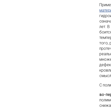
Приме
матер
гидро
означ
лет. 
боится
темпе
того,
протеч
реаль
множе
дефек
кровл
смысл
С пол
во-пе
полим
снижа