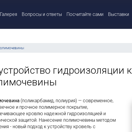
Галерея
Вопросы и ответы
Посчитайте сами
Выставки
полимочевины
устройство гидроизоляции 
лимочевины
мочевина
(поликарбамид, полиурия) — современное,
вечное и прочное полимерное покрытие,
ечивающее кровлю надежной гидроизоляцией и
ической защитой. Нанесение полимочевины методом
ения - новый подход к устройству кровель с