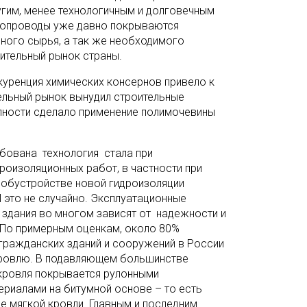
угим, менее технологичным и долговечным
убопроводы уже давно покрываются
ного сырья, а так же необходимого
ительный рынок страны.
куренция химических консернов привело к
ельный рынок вынудил строительные
пности сделало применение полимочевины
бована технология стала при
роизоляционных работ, в частности при
 обустройстве новой гидроизоляции
 это не случайно.
Эксплуатационные
здания во многом зависят от надежности и
 По примерным оценкам, около 80%
гражданских зданий и сооружений в России
ровлю. В подавляющем большинстве
кровля покрывается рулонными
риалами на битумной основе – то есть
де мягкой кровли. Главным и последним