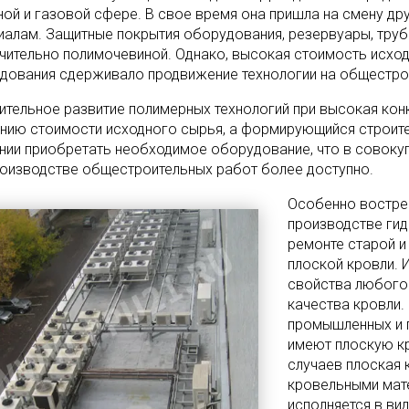
ной и газовой сфере. В свое время она пришла на смену др
иалам. Защитные покрытия оборудования, резервуары, тр
чительно полимочевиной. Однако, высокая стоимость исход
дования сдерживало продвижение технологии на общестро
ительное развитие полимерных технологий при высокая кон
нию стоимости исходного сырья, а формирующийся строит
нии приобретать необходимое оборудование, что в совоку
роизводстве общестроительных работ более доступно.
Особенно востре
производстве гид
ремонте старой и
плоской кровли. И
свойства любого 
качества кровли.
промышленных и 
имеют плоскую к
случаев плоская 
кровельными мате
исполняется в ви