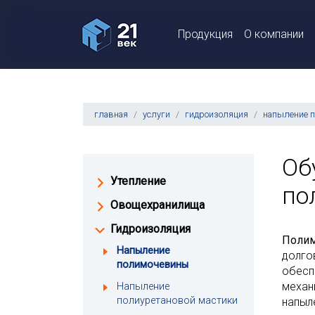
Продукция
О компании
главная
услуги
гидроизоляция
напыление 
Об
Утепление
по
Овощехранилища
Гидроизоляция
Поли
Напыление
долго
полимочевины
обесп
механ
Напыление
полиуретановой мастики
напыл