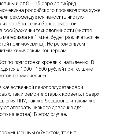
евины и от 8 — 15 евро за гибрид.
имочевинна российского производства хуже
овли рекомендуется наносить чистую
ак из соображений более высокой
 из соображений технологичности (чистая
 материала на 1 м.кв. будет различаться не
истой полимочевины). Не рекомендуем
нитым химическим концернам.
от по подготовки кровли к напылению. В
одятся в 1000 - 1500 рублей при толщине
чистой полимочевины.
ее качественной пенополиуретановой
вых, так и ремонте старых кровель, поверх
ления ППУ, так же бесшовно, и таким же
вуют аппараты низкого давления для
го качества). В этом случае,
.
с промышленным объектом, так и в