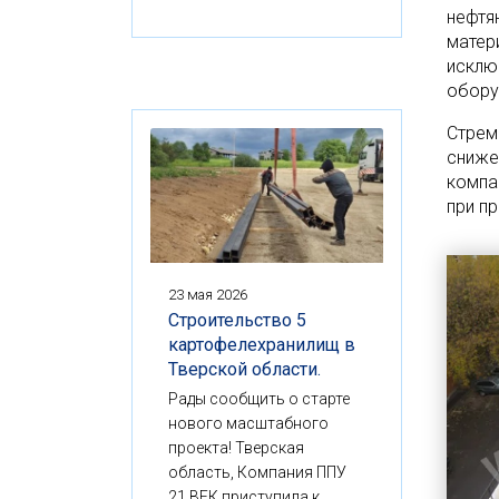
нефтя
матер
исклю
обору
Стрем
сниже
компа
при п
23 мая 2026
Строительство 5
картофелехранилищ в
Тверской области.
Рады сообщить о старте
нового масштабного
проекта! Тверская
область, Компания ППУ
21 ВЕК приступила к