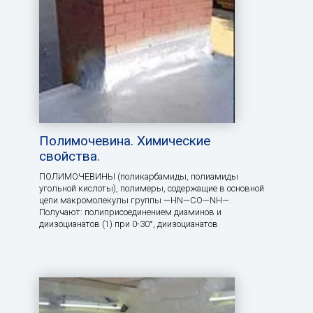
Полимочевина. Химические
свойства.
ПОЛИМОЧЕВИНЫ (поликарбамиды, полиамиды
угольной кислоты), полимеры, содержащие в основной
цепи макромолекулы группы —HN—СО—NH—.
Получают: полиприсоединением диаминов и
диизоцианатов (1) при 0-30°, диизоцианатов