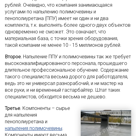
рублей. Очевидно, что компания занимающаяся
услугами по напылению полимочевины и
пенополиуретана (ППУ) имеет ни один и ни два
комплекта, т.к. выполнять более одного-двух объектов
одновременно не сможет. Это означает, что
материальная база, с точки зрения оборудования,
такой компании не менее 10 - 15 миллионов рублей.
Второе.
Напыление ППУ и полимочевины так же требует
высококвалифицированного персонала, прошедшего
длительное профессиональное обучение. Содержание
такого специалиста весьма дорого для работодателя,
ведь это ни универсал разнорабочий, и ни мастер на
все руки, и ни временный гастарбайтер. Штат таких
специалистов, обходится весьма не дешево.
Третье.
Компоненты – сырье
для напыления
пенополиуретана и
напыления полимочевины
.
Компоненты имеют весьма