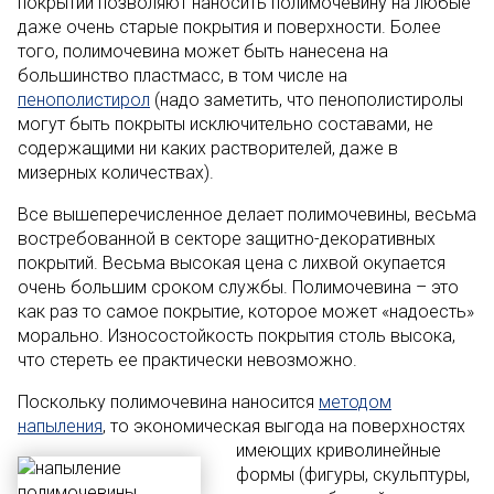
покрытий позволяют наносить полимочевину на любые
даже очень старые покрытия и поверхности. Более
того, полимочевина может быть нанесена на
большинство пластмасс, в том числе на
пенополистирол
(надо заметить, что пенополистиролы
могут быть покрыты исключительно составами, не
содержащими ни каких растворителей, даже в
мизерных количествах).
Все вышеперечисленное делает полимочевины, весьма
востребованной в секторе защитно-декоративных
покрытий. Весьма высокая цена с лихвой окупается
очень большим сроком службы. Полимочевина – это
как раз то самое покрытие, которое может «надоесть»
морально. Износостойкость покрытия столь высока,
что стереть ее практически невозможно.
Поскольку полимочевина наносится
методом
напыления
, то экономическая выгода на поверхностях
имею
щих криволинейные
формы (фигуры, скульптуры,