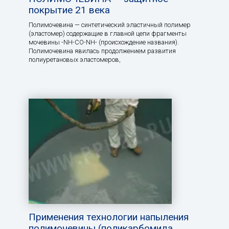
покрытие 21 века
Полимочевина — синтетический эластичный полимер
(эластомер) содержащие в главной цепи фрагменты
мочевины -NH-CO-NH- (происхождение названия).
Полимочевина явилась продолжением развития
полиуретановых эластомеров,
Применения технологии напыления
полимочевины (поликарбомида,