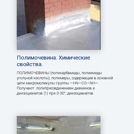
Полимочевина. Химические
свойства.
ПОЛИМОЧЕВИНЫ (поликарбамиды, полиамиды
угольной кислоты), полимеры, содержащие в основной
цепи макромолекулы группы —HN—СО—NH—.
Получают: полиприсоединением диаминов и
диизоцианатов (1) при 0-30°, диизоцианатов