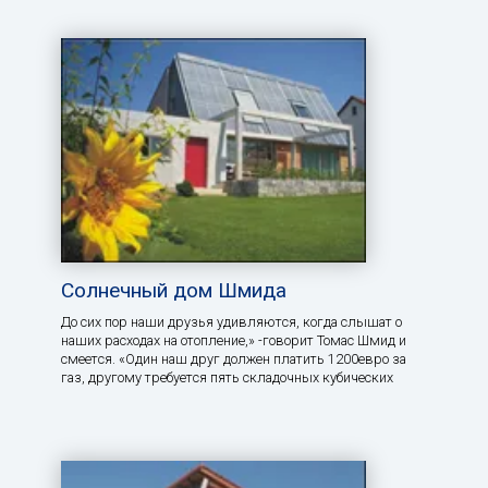
Солнечный дом Шмида
До сих пор наши друзья удивляются, когда слышат о
наших расходах на отопление,» -говорит Томас Шмид и
смеется. «Один наш друг должен платить 1200евро за
газ, другому требуется пять складочных кубических