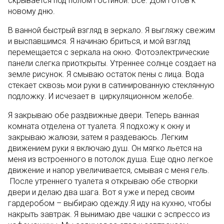
скрывается под полом гостиной. Все. Дом готов к
новому дню.
В ванной быстрый взгляд в зеркало. Я выгляжу свежим
и выспавшимся. Я начинаю бриться, и мой взгляд
перемещается с зеркала на окно. Фотоэлектрические
панели слегка приоткрыты. Утреннее солнце создает на
земле рисунок. Я смываю остаток пены с лица. Вода
стекает сквозь мои руки в сатинированную стеклянную
подложку. И исчезает в циркуляционном желобе.
Я закрываю обе раздвижные двери. Теперь ванная
комната отделена от туалета. Я подхожу к окну и
закрываю жалюзи, затем я раздеваюсь. Легким
движением руки я включаю душ. Он мягко льется на
меня из встроенного в потолок душа. Еще одно легкое
движение и напор увеличивается, смывая с меня гель.
После утреннего туалета я открываю обе створки
двери и делаю два шага. Вот я уже и перед своим
гардеробом – выбираю одежду.Я иду на кухню, чтобы
накрыть завтрак. Я вынимаю две чашки с эспрессо из