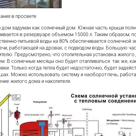
дания в просвете
 дом задуман как солнечный дом. Южная часть крыши полн
ливается в резервуаре объемом 15000 л. Таким образом, по
ственно-питьевой воды на 80% обеспечивается солнечной 
печи, работающей на дровах, с подводом воды. Большую ча
ителю. Предусмотрено, что отопительная установка жилого
ем. В солнечные месяцы оно будет отапливаться так же, ка
овки. Только когда тепла будет недостаточно, будет задей
шах. Можно использовать систему и наоборот:печь, работ
ение жилого дома и накопителя.