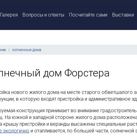
Галерея
Вопросы и ответы
Посчитайте сами
Выставки
ние
солнечные дома
лнечный дом Форстера
ойка нового жилого дома на месте старого обветшалого 
рукции, в которую входят пристройка и административное зд
руемая конструкция принимает во внимание градостроитель
ц. На южной и западной стороне жилого дома расположена 
На крышу пристройки и веранды высажены специальные раст
е экологично
и отапливается, по большей части, солнечной 