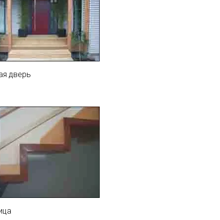
ая дверь
ица