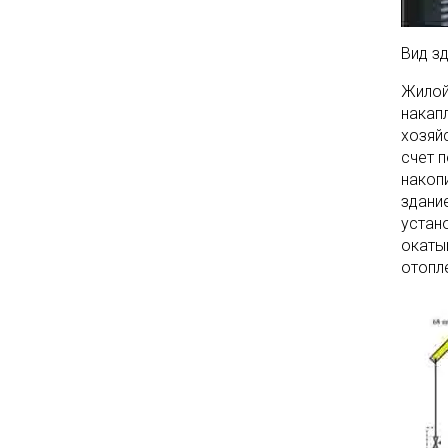
Вид з
Жилой
накап
хозяй
счет 
накоп
здани
устан
окаты
отопл