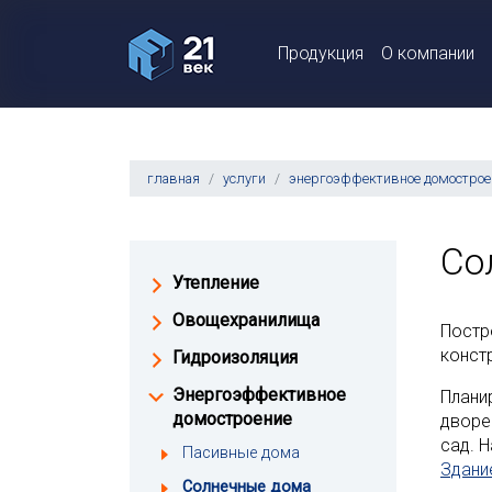
Продукция
О компании
главная
услуги
энергоэффективное домострое
Со
Утепление
Овощехранилища
Постр
конст
Гидроизоляция
Энергоэффективное
Плани
домостроение
дворе
сад. 
Пасивные дома
Здани
Солнечные дома