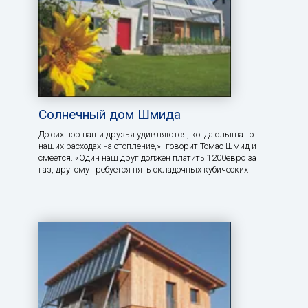
Солнечный дом Шмида
До сих пор наши друзья удивляются, когда слышат о
наших расходах на отопление,» -говорит Томас Шмид и
смеется. «Один наш друг должен платить 1200евро за
газ, другому требуется пять складочных кубических