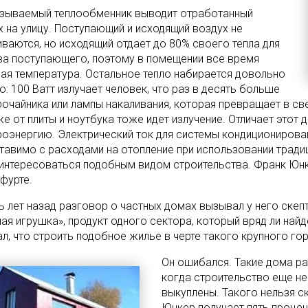
азываемый теплообменник выводит отработанный
х на улицу. Поступающий и исходящий воздух не
ваются, но исходящий отдает до 80% своего тепла для
ва поступающего, поэтому в помещении все время
ная температура. Остальное тепло набирается довольно
: 100 Ватт излучает человек, что раз в десять больше
рочайника или лампы накаливания, которая превращает в све
е от плиты и ноутбука тоже идет излучение. Отличает этот 
роэнергию. Электрический ток для системы кондиционирован
тавимо с расходами на отопление при использовании тради
 интересоваться подобным видом строительства. Франк Юнк
фурте.
ь лет назад разговор о частных домах вызывал у него скепт
ая игрушка», продукт одного сектора, который вряд ли найд
ал, что строить подобное жилье в черте такого крупного г
Он ошибался. Такие дома р
когда строительство еще не
выкуплены. Такого нельзя с
Юнкер получает пять процен