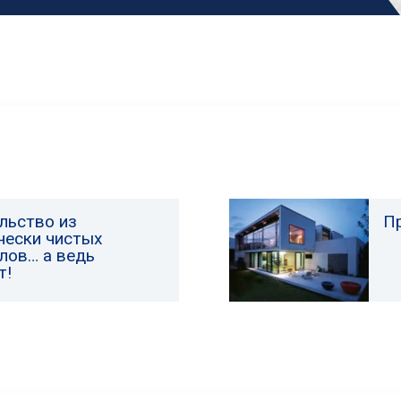
льство из
П
чески чистых
лов… а ведь
т!