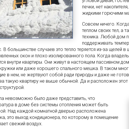
угловой диван, гостев
печки, нет накопителя
жидкими горючими ма
Совсем ничего. Когда
теплом своих тел, а 
техника. Любой дом п
поддерживать темпер
. В большинстве случаев это тепло теряется из-за щелей в 
овленных окон и плохо изолированного пола. Когда владел
тся внутри квартиры. Они живут в настоящем пассивном дом
кружки или даже хорошего спального мешка. В таком мног
ие в нем, не жертвуют собой ради природы и даже не готов
 за такую квартиру не выше обычной. Да и расположен это
структурой.
ла невозможно было даже представить, что
ратура в доме без системы отопления может быть
ной. Над каждой комнатной дверью расположена
ка, это выход кондиционера, по которому в помещение
пает свежий воздух.