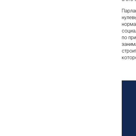
Парла
нулев
норма
социа
по пр
заним
строи
котор