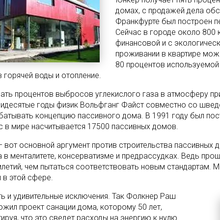
домах, с продажей дела обс
Франкфурте был построен п
Сейчас в городе около 800 
финансовой и с экологическ
проживании в квартире мож
80 процентов используемой
в горячей воды и отопление.
ать процентов выбросов углекислого газа в атмосферу при
идесятые годы физик Вольфганг Файст совместно со швед
батывать концепцию пассивного дома. В 1991 году был пос
с в мире насчитывается 17500 пассивных домов.
– вот основной аргумент против строительства пассивных 
а в менталитете, консерватизме и предрассудках. Ведь прощ
илетий, чем пытаться соответствовать новым стандартам. М
 в этой сфере.
ть и удивительные исключения. Так Фолкнер Раш
ожил проект санации дома, которому 50 лет,
ируя, что это сведет расходы на энергию к нулю.