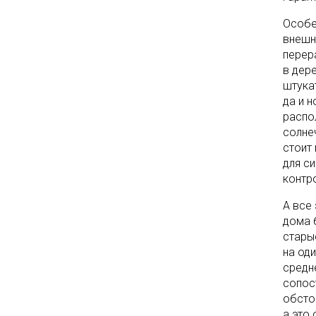
Особе
внешн
перер
в дер
штука
да и 
распо
солне
стоит
для с
контр
А все 
дома б
стары
на од
средн
сопос
обсто
а это