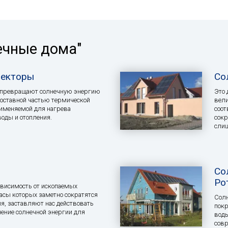
ечные дома"
лекторы
Со
 превращают солнечную энергию
Это 
составной частью термической
вели
рименяемой для нагрева
соот
воды и отопления.
сокр
слиш
Со
Ро
висимость от ископаемых
пасы которых заметно сократятся
Солн
я, заставляют нас действовать
покр
ение солнечной энергии для
воды
совр