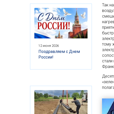
Так н
возду
смеши
нагре
прият
быстро
элект
тому ж
12 июня 2026
элект
Поздравляем с Днем
сопос
России!
стали
Франк
Десят
«зелен
полаг