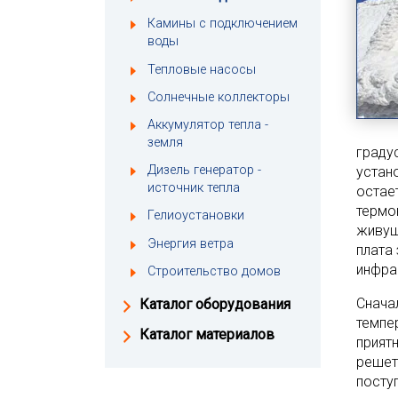
Камины с подключением
воды
Тепловые насосы
Солнечные коллекторы
Аккумулятор тепла -
земля
градус
Дизель генератор -
устан
источник тепла
остае
термо
Гелиоустановки
живущ
Энергия ветра
плата
инфра
Строительство домов
Снача
Каталог оборудования
темпе
Каталог материалов
прият
решет
посту