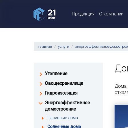
Продукция
О компании
главная
услуги
энергоэффективное домострое
До
Утепление
Овощехранилища
Дома 
отказ
Гидроизоляция
Энергоэффективное
домостроение
Пасивные дома
Солнечные дома