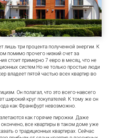
т лишь три процента полученной энергии. К
дом помимо прочего низкий счет за
ия стоит примерно 7 евро в месяц, что не
ционных систем.Но не только простые люди
ер владеет пятой частью всех квартир во
ицизм. Он полагал, что это всего-навсего
ет широкий круг покупателей. К тому же он
орода как Франкфурт невозможно.
азлетаются как горячие пирожки. Даже
 окончено, все квартиры в таком доме уже
казать о традиционных квартирах. Сейчас
тов прибыли от сдачи квартир в пассивных