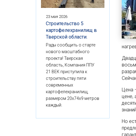
23 мая 2026
Строительство 5
картофелехранилищ в
Тверской области.
Рады сообщить о старте
нагре
нового масштабного
Двадц
проекта! Тверская
восьм
область, Компания ППУ
разра
21 ВЕК приступила к
Сейча
строительству пяти
современных
Цена 
картофелехранилищ,
цене, 
размером 20x74x9 метров
десят
каждый.
знаний
Но ес
предл
гарант