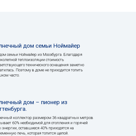
лнечный дом семьи Ноймайер
дом семьи Ноймайер из Моозбурга. Благодаря
колепной теплоизоляции стоимость
ветствующего технического оснащения заметно
атилась. Поэтому в доме не приходится топить
ком часто.
лнечный дом – пионер из
ттенбурга.
ечный коллектор размером 36 квадратных метров
ывает 60% необходимой для отопления и горячей
 энергии, оставшиеся 40% приходятся на
еменную печь, которая топится щепой.