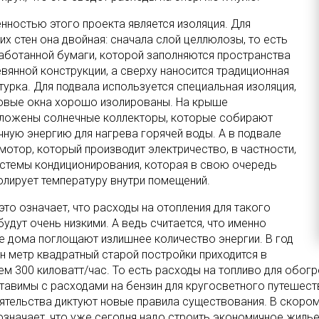
нностью этого проекта является изоляция. Для
их стен она двойная: сначала слой целлюлозы, то есть
аботанной бумаги, которой заполняются пространства
евянной конструкции, а сверху наносится традиционная
турка. Для подвала используется специальная изоляция,
новые окна хорошо изолированы. На крыше
ложены солнечные коллекторы, которые собирают
чную энергию для нагрева горячей воды. А в подвале
 мотор, который производит электричество, в частности,
истемы кондиционирования, которая в свою очередь
олирует температуру внутри помещений.
это означает, что расходы на отопления для такого
удут очень низкими. А ведь считается, что именно
е дома поглощают излишнее количество энергии. В год
ин метр квадратный старой постройки приходится в
ем 300 киловатт/час. То есть расходы на топливо для обог
тавимы с расходами на бензин для кругосветного путешеств
ятельства диктуют новые правила существования. В скором 
 означает, что уже сегодня надо строить экономичное жилье