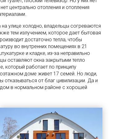
ой туалет, плоский телевизор. Но у них нет
, нет центрально отопления и отопления
териалами.
 на улице холодно, владельцы согреваются
также тем излучением, которое дает бытовая
роизводит достаточно тепла, чтобы
атуру во внутренних помещениях в 21
штукатурке и кладке, из-за неправильно
ьцы оставляют окна закрытыми тепло
е, который работает по принципу
оэтажном доме живет 17 семей. Но люди,
ы отказываться от благ цивилизации. Да и
т дом в нормальном районе с хорошей