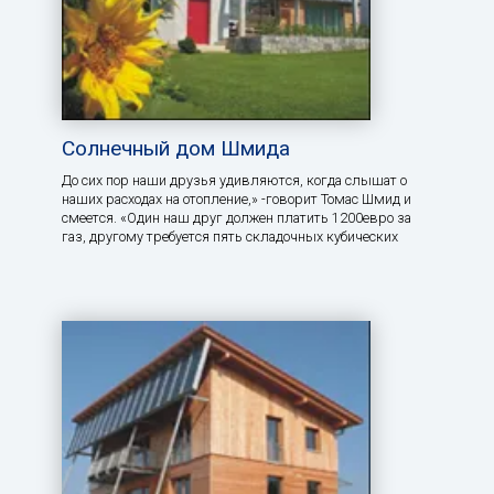
Солнечный дом Шмида
До сих пор наши друзья удивляются, когда слышат о
наших расходах на отопление,» -говорит Томас Шмид и
смеется. «Один наш друг должен платить 1200евро за
газ, другому требуется пять складочных кубических