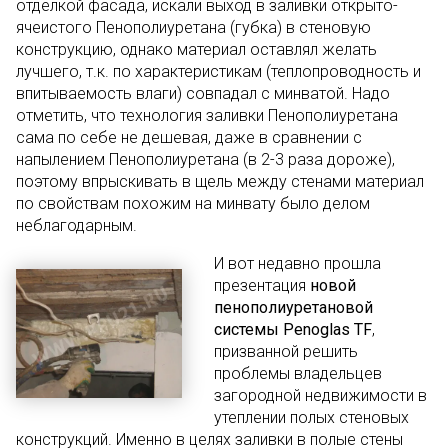
отделкой фасада, искали выход в заливки открыто-
ячеистого Пенополиуретана (губка) в стеновую
конструкцию, однако материал оставлял желать
лучшего, т.к. по характеристикам (теплопроводность и
впитываемость влаги) совпадал с минватой. Надо
отметить, что технология заливки Пенополиуретана
сама по себе не дешевая, даже в сравнении с
напылением Пенополиуретана (в 2-3 раза дороже),
поэтому впрыскивать в щель между стенами материал
по свойствам похожим на минвату было делом
неблагодарным.
И вот недавно прошла
презентация
новой
пенополиуретановой
системы Penoglas TF
,
призванной решить
проблемы владельцев
загородной недвижимости в
утеплении полых стеновых
конструкций. Именно в целях заливки в полые стены