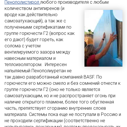
Пенополистирол
любого производителя с любым
количеством
антипиренов (и
вроде как действительно
самозатухающий), а так же с
полученными сертификатами по
группе горючести Г2 (вопрос как
его дают) будет гореть, как
солома с учетом
вентилируемого зазора между
навесным материалом и
теплоизолятором.
Интересен
напыляемый Пенополиуретан не
так давно разработанный компанией BASF. По
горючести его можно смело и без сомнений отнести к
группе горючести Г2 (оно не только является
самозатухающим, но и не распространяет огонь при
наличие открытого пламени, более того обугленная
часть, препятствует сгоранию внутренних слоев
материала. Системы пока еще не поступали в Россию и
не проходили сертификации (соответственно не
испытывались пожарными), поэтому предсказывать их