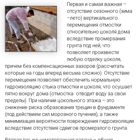
Первая и самая важная –
отсутствие сезонного (зима
–лето) вертикального
перемещения отмостки
относительно цоколя дома
вследствие промерзания
грунта под ней, что
позволяет произвести
любую отделку цоколя,
причем без компенсационных зазоров (рассчитать
которые на годы вперед весьма сложно). Отсутствие
перемещения позволяет обеспечить нормальную
гидроизоляцию стыка отмостки и цоколя, что осушает
пятно вокруг дома (отмостка отводит воду за свои
пределы). При наличии цокольного этажа – это
снижение риска образования трещин в фундаменте
(под действием сил морозного пучения), а также
минимизация вероятности повреждения гидроизоляции
вследствие отсутствия сдвигов промерзлого грунта.
Вторая так же немаловажная задача – общая