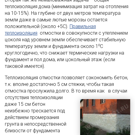
теплоизоляция дома (минимизация затрат на отопления
на 10-15%). На глубине от двух метров температура
земли даже в самые лютые морозы остается
положительной (около +5С).
Правильная
теплоизоляция
отмостки в совокупности с утеплением
цоколя над уровнем земли обеспечивает стабильную
о
температуру земли и фундамента около 1
С
круглогодично, что снижает термические нагрузки на
фундамент и пол дома, или цокольный этаж (если
таковой имеется).
Теплоизоляция отмостки позволяет сэкономить бетон,
т.к. вполне достаточно 5 см стяжки, чтобы такая
отмостка прослужила долго. В т
о время как в случаи
отсутствия теплоизоляции
даже 15 см бетон
неизбежно трескается под
действием промерзания
грунта в непосредственной
близости от фундамента