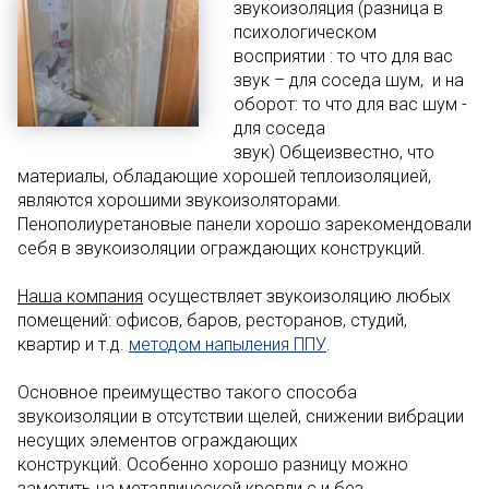
звукоизоляция (разница в
психологическом
восприятии : то что для вас
звук – для соседа шум, и на
оборот: то что для вас шум -
для соседа
звук) Общеизвестно, что
материалы, обладающие хорошей теплоизоляцией,
являются хорошими звукоизоляторами.
Пенополиуретановые панели хорошо зарекомендовали
себя в звукоизоляции ограждающих конструкций.
Наша компания
осуществляет звукоизоляцию любых
помещений: офисов, баров, ресторанов, студий,
квартир и т.д.
методом напыления ППУ
.
Основное преимущество такого способа
звукоизоляции в отсутствии щелей, снижении вибрации
несущих элементов ограждающих
конструкций. Особенно хорошо разницу можно
заметить на металлической кровли с и без