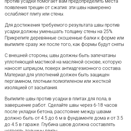
против усадки помогает вам предопределить места
появления трещин от сжатия: эти швы намеренно
ослабляют плиту или стены.
Для достижения требуемого результата швы против
усадки должны уменьшать толщину стены на 25%.
Прикрепите деревянные скошенные балки к форме или
выпилите сразу же после того, как формы будут сняты
С внешней стороны, швы должны быть запечатаны
уплотняющей мастикой на масляной основе, которую
наносят шприцом, поверх антиадгезионного состава.
Материал для уплотнений должен быть защищен
пергамином, плотным полиэтиленом или жесткой
изоляцией от засыпания.
Выпилите швы против усадки в плитах для пола, в
завершение работ. Сделайте швы через 6-18 часов
после укладки бетона, расстояние между швами
должно быть от 4.5 до 6 м в фундаменте дома и от 3.5
до 4.5 в гараже. Глубина швов должна составлять
четверть толщины плиты.