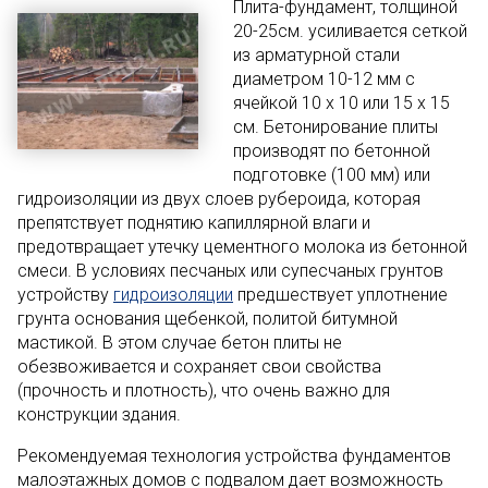
Плита-фундамент, толщиной
20-25см. усиливается сеткой
из арматурной стали
диаметром 10-12 мм с
ячейкой 10 x 10 или 15 x 15
см. Бетонирование плиты
производят по бетонной
подготовке (100 мм) или
гидроизоляции из двух слоев рубероида, которая
препятствует поднятию капиллярной влаги и
предотвращает утечку цементного молока из бетонной
смеси. В условиях песчаных или супесчаных грунтов
устройству
гидроизоляции
предшествует уплотнение
грунта основания щебенкой, политой битумной
мастикой. В этом случае бетон плиты не
обезвоживается и сохраняет свои свойства
(прочность и плотность), что очень важно для
конструкции здания.
Рекомендуемая технология устройства фундаментов
малоэтажных домов с подвалом дает возможность