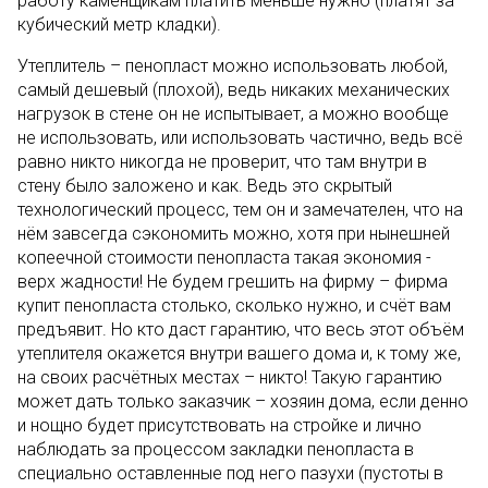
работу каменщикам платить меньше нужно (платят за
кубический метр кладки).
Утеплитель – пенопласт можно использовать любой,
самый дешевый (плохой), ведь никаких механических
нагрузок в стене он не испытывает, а можно вообще
не использовать, или использовать частично, ведь всё
равно никто никогда не проверит, что там внутри в
стену было заложено и как. Ведь это скрытый
технологический процесс, тем он и замечателен, что на
нём завсегда сэкономить можно, хотя при нынешней
копеечной стоимости пенопласта такая экономия -
верх жадности! Не будем грешить на фирму – фирма
купит пенопласта столько, сколько нужно, и счёт вам
предъявит. Но кто даст гарантию, что весь этот объём
утеплителя окажется внутри вашего дома и, к тому же,
на своих расчётных местах – никто! Такую гарантию
может дать только заказчик – хозяин дома, если денно
и нощно будет присутствовать на стройке и лично
наблюдать за процессом закладки пенопласта в
специально оставленные под него пазухи (пустоты в