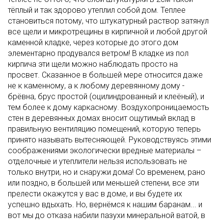
тёплый и так здорово утеплил собой дом. Теплее
становиться потому, что штукатурный раствор затянул
все щели и микротрещины в кирпичной и любой другой
каменной кладке, через которые до этого дом
элементарно продувался ветром! В кладке из пол
кирпича эти щели можно наблюдать просто на
просвет. Сказанное в большей мере относится даже
не к каменному, а к любому деревянному дому -
брёвна, брус простой (оцилиндрованный и клеёный), и
тем более к дому каркасному. Воздухопроницаемость
стен в деревянных домах вносит ощутимый вклад в
правильную вентиляцию помещений, которую теперь
принято называть вытесняющей. Руководствуясь этими
соображениями экологически вредные материалы –
отделочные и утеплители нельзя использовать не
только внутри, но и снаружи дома! Со временем, рано
или поздно, в большей или меньшей степени, все эти
прелести окажутся у вас в доме, и вы будете их
успешно вдыхать. Но, вернёмся к нашим баранам... и
вот мы до отказа набили пазухи минеральной ватой, в