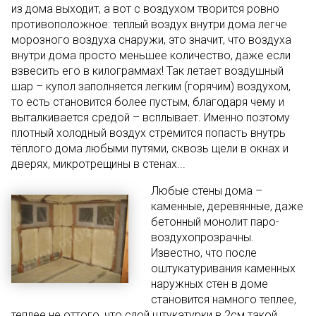
из дома выходит, а вот с воздухом творится ровно
противоположное: теплый воздух внутри дома легче
морозного воздуха снаружи, это значит, что воздуха
внутри дома просто меньшее количество, даже если
взвесить его в килограммах! Так летает воздушный
шар – купол заполняется легким (горячим) воздухом,
то есть становится более пустым, благодаря чему и
выталкивается средой – всплывает. Именно поэтому
плотный холодный воздух стремится попасть внутрь
тёплого дома любыми путями, сквозь щели в окнах и
дверях, микротрещины в стенах...
Любые стены дома –
каменные, деревянные, даже
бетонный монолит паро-
воздухопрозрачны.
Известно, что после
оштукатуривания каменных
наружных стен в доме
становится намного теплее,
теплее не оттого, что слой штукатурки в 2см такой