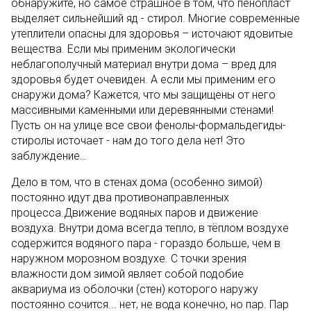
обнаружите, но самое страшное в том, что пенопласт
выделяет сильнейший яд - стирол. Многие современные
утеплители опасны для здоровья – источают ядовитые
вещества. Если мы применим экологически
неблагополучный материал внутри дома – вред для
здоровья будет очевиден. А если мы применим его
снаружи дома? Кажется, что мы защищены от него
массивными каменными или деревянными стенами!
Пусть он на улице все свои фенолы-формальдегиды-
стиролы источает - нам до того дела нет! Это
заблуждение…
Дело в том, что в стенах дома (особенно зимой)
постоянно идут два противонаправленных
процесса.Движение водяных паров и движение
воздуха. Внутри дома всегда тепло, в тёплом воздухе
содержится водяного пара - гораздо больше, чем в
наружном морозном воздухе. С точки зрения
влажности дом зимой являет собой подобие
аквариума из оболочки (стен) которого наружу
постоянно сочится... нет, не вода конечно, но пар. Пар