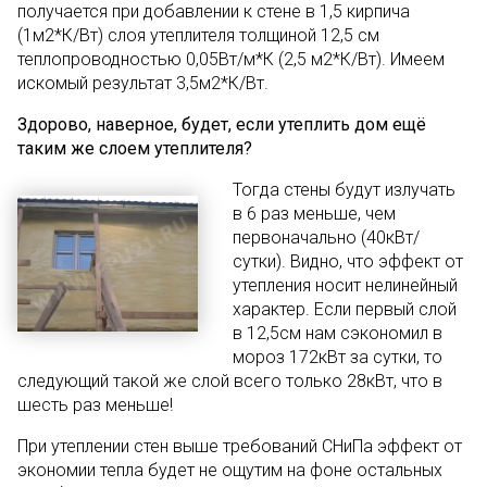
получается при добавлении к стене в 1,5 кирпича
(1м2*К/Вт) слоя утеплителя толщиной 12,5 см
теплопроводностью 0,05Вт/м*К (2,5 м2*К/Вт). Имеем
искомый результат 3,5м2*К/Вт.
Здорово, наверное, будет, если утеплить дом ещё
таким же слоем утеплителя?
Тогда стены будут излучать
в 6 раз меньше, чем
первоначально (40кВт/
сутки). Видно, что эффект от
утепления носит нелинейный
характер. Если первый слой
в 12,5см нам сэкономил в
мороз 172кВт за сутки, то
следующий такой же слой всего только 28кВт, что в
шесть раз меньше!
При утеплении стен выше требований СНиПа эффект от
экономии тепла будет не ощутим на фоне остальных