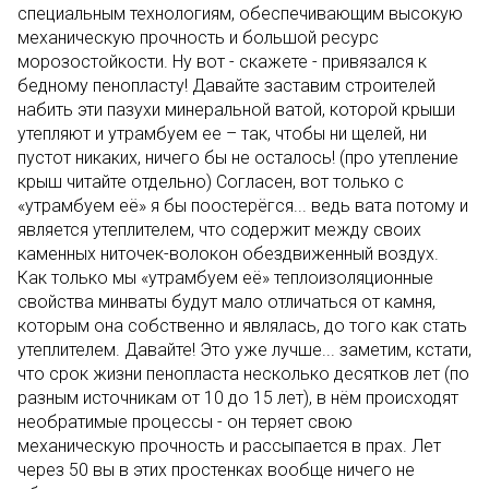
специальным технологиям, обеспечивающим высокую
механическую прочность и большой ресурс
морозостойкости. Ну вот - скажете - привязался к
бедному пенопласту! Давайте заставим строителей
набить эти пазухи минеральной ватой, которой крыши
утепляют и утрамбуем ее – так, чтобы ни щелей, ни
пустот никаких, ничего бы не осталось! (про утепление
крыш читайте отдельно) Согласен, вот только с
«утрамбуем её» я бы поостерёгся... ведь вата потому и
является утеплителем, что содержит между своих
каменных ниточек-волокон обездвиженный воздух.
Как только мы «утрамбуем её» теплоизоляционные
свойства минваты будут мало отличаться от камня,
которым она собственно и являлась, до того как стать
утеплителем. Давайте! Это уже лучше... заметим, кстати,
что срок жизни пенопласта несколько десятков лет (по
разным источникам от 10 до 15 лет), в нём происходят
необратимые процессы - он теряет свою
механическую прочность и рассыпается в прах. Лет
через 50 вы в этих простенках вообще ничего не