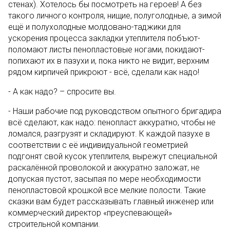
стенах). Хотелось бы посмотреть на героев! А без
такого личного контроля, нищие, полуголодные, а зимой
ещё и полухолодные молдовано-таджики для
ускорения процесса закладки утеплителя побъют-
поломают листы пенопластовые ногами, покидают-
попихают их в пазухи и, пока никто не видит, верхним
рядом кирпичей прикроют - всё, сделали как надо!
- А как надо? – спросите вы.
- Наши рабочие под руководством опытного бригадира
всё сделают, как надо: пенопласт аккуратно, чтобы не
ломался, разгрузят и складируют. К каждой пазухе в
соответствии с её индивидуальной геометрией
подгонят свой кусок утеплителя, вырежут специальной
раскалённой проволокой и аккуратно заложат, не
допуская пустот, засыпая по мере необходимости
пенопластовой крошкой все мелкие полости. Такие
сказки вам будет рассказывать главный инженер или
коммерческий директор «преуспевающей»
строительной компании.