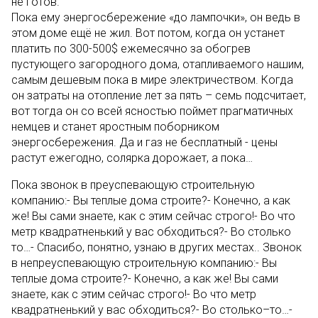
не готов.
Пока ему энергосбережение «до лампочки», он ведь в
этом доме ещё не жил. Вот потом, когда он устанет
платить по 300-500$ ежемесячно за обогрев
пустующего загородного дома, отапливаемого нашим,
самым дешевым пока в мире электричеством. Когда
он затраты на отопление лет за пять – семь подсчитает,
вот тогда он со всей ясностью поймет прагматичных
немцев и станет яростным поборником
энергосбережения. Да и газ не бесплатный - цены
растут ежегодно, солярка дорожает, а пока…
Пока звонок в преуспевающую строительную
компанию:- Вы теплые дома строите?- Конечно, а как
же! Вы сами знаете, как с этим сейчас строго!- Во что
метр квадратненький у вас обходиться?- Во столько
то…- Спасибо, понятно, узнаю в других местах.. Звонок
в непреуспевающую строительную компанию:- Вы
теплые дома строите?- Конечно, а как же! Вы сами
знаете, как с этим сейчас строго!- Во что метр
квадратненький у вас обходиться?- Во столько–то…-