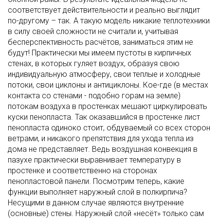
соответствует действительности и реально выглядит
по-другому – так. А такую модель никакие теплотехники
в силу своей сложности не считали и, учитывая
бесперспективность расчётов, заниматься этим не
будут! Практически мы имеем пустоты в кирпичных
стенах, в которых гуляет воздух, образуя свою
индивидуальную атмосферу, свои теплые и холодные
потоки, свои циклоны и антициклоны. Кое-где (в местах
контакта со стенами - подобно горам на земле)
потокам воздуха в простенках мешают циркулировать
куски пенопласта. Так оказавшийся в простенке лист
пенопласта одиноко стоит, обдуваемый со всех сторон
ветрами, и никакого препятствия для ухода тепла из
дома не представляет. Ведь воздушная конвекция в
пазухе практически выравнивает температуру в
простенке и соответственно на сторонах
пенопластовой панели. Посмотрим теперь, какие
функции выполняет наружный слой в полкирпича?
Несущими в данном случае являются внутренние
(основные) стены. Наружный слой «несёт» только сам