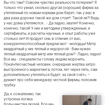
Вы что там? Совсем чувство реальности потеряли? Я
только что узнал, сколько другая (хорошая) фирма за
утеплённый по новым нормам дом берет, так у вас в
два раза дороже такой же дом стоит!- Такой ли?! Ведь
у нас дома утепляются….- Да ладно, хватит! Конечно,
конечно, такой! У них и методики утверждённые, и
сертификаты, и расчёты научные, и опыт работы уже
столько лет! И продукт они, в отличие от вас,
конкурентноспособный предлагают - молодцы! Метр
квадратный у них теплый и недорогой.- Вам нужен
тёплый квадратный метр или тёплый дом?- Ладно, ладно!
Все вы - специалисты голову людям морочить…
Пока!«Несчастный человек, очередная жертва хитро
выстроенного маркетинга, потом, лет через пять, сам
дополнительно утепляться будет, за свой счёт», –
думает про себя менеджер честной фирмы, положив
трубку.
Да, к сожалению, так
устроена логика
большинства людей. Все мы