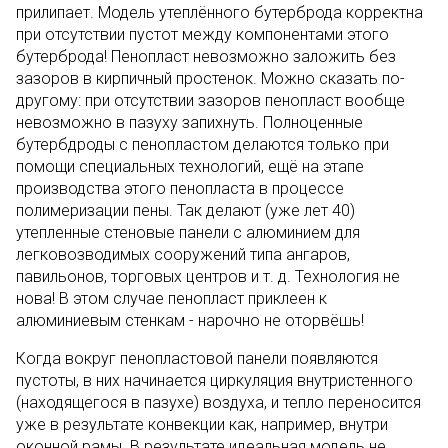
прилипает. Модель утеплённого бутерброда корректна
при отсутствии пустот между компонентами этого
бутерброда! Пенопласт невозможно заложить без
зазоров в кирпичный простенок. Можно сказать по-
другому: при отсутствии зазоров пенопласт вообще
невозможно в пазуху запихнуть. Полноценные
бутербдроды с пенопластом делаются только при
помощи специальных технологий, ещё на этапе
производства этого пенопласта в процессе
полимеризации пены. Так делают (уже лет 40)
утепленные стеновые панели с алюминием для
легковозводимых сооружений типа ангаров,
павильонов, торговых центров и т. д. Технология не
нова! В этом случае пенопласт приклеен к
алюминиевым стенкам - нарочно не оторвёшь!
Когда вокруг пенопластовой панели появляются
пустоты, в них начинается циркуляция внутристенного
(находящегося в пазухе) воздуха, и тепло переносится
уже в результате конвекции как, например, внутри
оконной рамы. В результате идеальная модель не