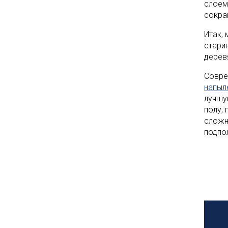
слоем
сокра
Итак,
стари
дерев
Совре
напыл
лучшу
полу,
сложн
подпо