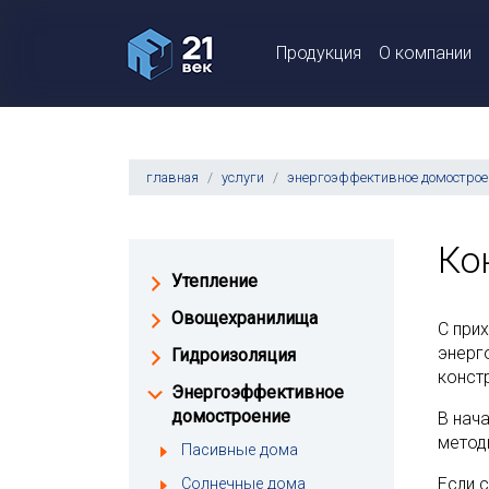
Продукция
О компании
главная
услуги
энергоэффективное домострое
Ко
Утепление
Овощехранилища
С при
энерг
Гидроизоляция
конст
Энергоэффективное
домостроение
В нач
метод
Пасивные дома
Если 
Солнечные дома