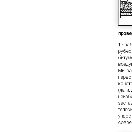
прове
1 - за
руберо
битумо
возду
Мы ра
перво
конст
(лаги,
неизб
заста
тепло
упрос
совре