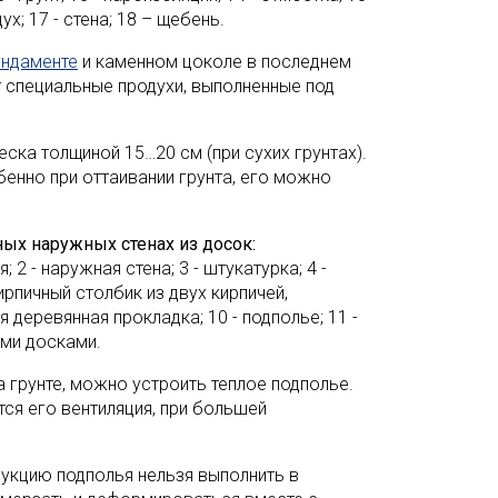
дух; 17 - стена; 18 – щебень.
ундаменте
и каменном цоколе в последнем
 специальные продухи, выполненные под
ска толщиной 15…20 см (при сухих грунтах).
енно при оттаивании грунта, его можно
ых наружных стенах из досок:
 2 - наружная стена; 3 - штукатурка; 4 -
 кирпичный столбик из двух кирпичей,
деревянная прокладка; 10 - подполье; 11 -
ыми досками.
 грунте, можно устроить теплое подполье.
ся его вентиляция, при большей
укцию подполья нельзя выполнить в