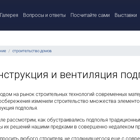
Галерея
Вопросы и ответы
Посчитайте сами
Выставки
ние
строительство домов
нструкция и вентиляция под
ходом на рынок строительных технологий современных мате
осбережения изменили строительство множества элементов 
рукция подполья.
але рассмотрим, как обустраивались подполья традиционны
ы их решений нашими предками в совершенно недалеком п
спросить любого строителя, не столкнувшегося еще с совр