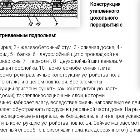
Конструкция
утепленного
цокольного
перекрытия с
триваемым подпольем:
бирка; 2 - железобетонный стул; 3 - сливная доска; 4 -
ид; 5 - балка; 6 - двухслойный щит с прокладкой из
картона; 7 - термолит; 8 - двухслойный щит канала; 9 -
шная прослойка; 10 - армотермобетонная плита.
ссмотрели различные конструкции устройства пола
го этажа и в целом подполья. Все элементы
рукции призваны сушить как конструктивную часть
 доски), так теплоизоляционный слой, который
ежно набирает влагу, вследствие смены направления ее движ
вляет обустраивать продухи в цокольной части дома. На ры
изоляционные материалы, не боящиеся влаги и не пропускаю
тить конструкцию устройства подполья. Сейчас мы рассмо
менный способ теплоизоляции пола, как деревянного (по ла