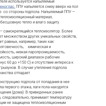
ителя используется напыляемый
Пеноглас
.
ППУ напыляется снизу вверх на пол
.е. со стороны подпола. Напыляемый ППУ —
теплоизоляционный материал,
бесшовную тепло и влаго защиту.
— самокрепящийся теплоизолятор. Более
ет множеством других уникальных свойств,
т равных, например, таких как:
олговечность, химическая и
ойкость, низкая паропроницаемость,
мость, широкий диапазон рабочих
нус 60 до +150 С) и отсутствие интереса к
грызунов. В случае утепления подпола
анства отпадает.
нструкцию подпола от попадания в нее
ола первого этажа, лаги пола находятся
щения (дома). В приведенных ранее
а, следовательно, принимает температуру
укции не защищена теплоизоляционным