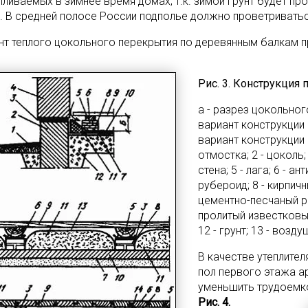
пливаемых в зимнее время домах, т.к. зимой грунт будет п
. В средней полосе России подполье должно проветриватьс
нт теплого цокольного перекрытия по деревянным балкам пр
Рис. 3. Конструкция
а - разрез цокольног
вариант конструкции 
вариант конструкции 
отмостка; 2 - цоколь;
стена; 5 - лага; 6 - 
рубероид; 8 - кирпич
цементно-песчаный ра
пролитый известковым
12 - грунт; 13 - возд
В качестве утеплите
пол первого этажа 
уменьшить трудоемко
Рис. 4.