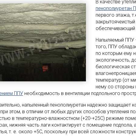
В качестве утепл
пенополиуретан 
первого этажа, т
закрытоячеистый 
обеспечивающий 
Напыляемый ППУ 
того, ППУ облада
по которым ему не
экологичность, д
биологическая ст
влагонепроницае
температур (от ми
нему со стороны 
ением ППУ
необходимость в вентиляции подпольного простр
вительно, напыленный пенополиуретан надежно защищает ко
 при этом, в отличии от любых других способов утепления п
стью в температурно-влажностном (+20-+25С) режиме поме
рах, нижняя часть лаги контактирует с помещение подпола, 
лья, т. е. около +5С, поскольку при всей сложности констр