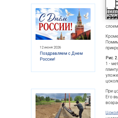
слоем
Кроме
Помим
12 июня 2026
прикр
Поздравляем с Днем
Рис. 
России!
1 - ме
плинту
уложе
цокол
При ц
Его в
возра
Цокол