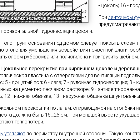
- цоколь; 16 - про
При
ленточном ф
предусматривают
 горизонтальной гидроизоляции цоколя.
 того, грунт основания под домом следует покрыть слоем пе
о этого для уменьшения воздействия почвенной влаги, особ
ыть слоем рубероида или полиэтилена и пригрузить щебнем.
2. Цокольное перекрытие при кирпичном цоколе и деревянн
таллическая пластина с отверстиями для вентиляции подполья;
с; 5 - дощатый пол; 6 - лага; 7 - рулонная гидроизоляция; 8 -
нных на цементно-песчаном растворе; 9 - антисептированная 
ь; 12 - нижняя обвязка; 13 - наружная обшивка шпунтованн
окольном перекрытии по лагам, опирающимся на столбики на
ысота должна быть 15…25 см. При меньшей высоте ухудшает
стают теплопотери.
ь утепляют
по периметру внутренней стороны. Такую констр