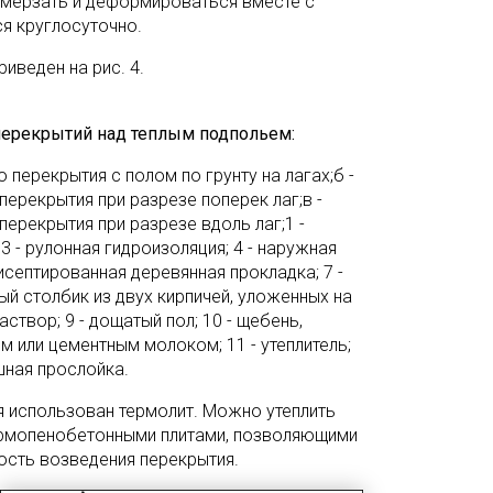
ромерзать и деформироваться вместе с
я круглосуточно.
иведен на рис. 4.
 перекрытий над теплым подпольем:
о перекрытия с полом по грунту на лагах;б -
перекрытия при разрезе поперек лаг;в -
перекрытия при разрезе вдоль лаг;1 -
 3 - рулонная гидроизоляция; 4 - наружная
антисептированная деревянная прокладка; 7 -
ный столбик из двух кирпичей, уложенных на
створ; 9 - дощатый пол; 10 - щебень,
 или цементным молоком; 11 - утеплитель;
ушная прослойка.
ля использован термолит. Можно утеплить
армопенобетонными плитами, позволяющими
сть возведения перекрытия.