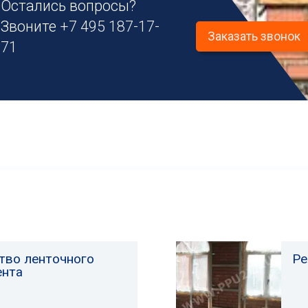
Остались вопросы?
Звоните
+7 495 187-17-
Заказать звонок
71
тво ленточного
Ре
ента