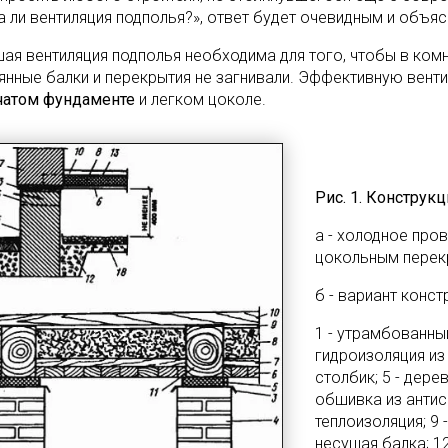
а ли вентиляция подполья?», ответ будет очевидным и объяс
ая вентиляция подполья необходима для того, чтобы в комн
янные балки и перекрытия не загнивали. Эффективную венти
чатом фундаменте
и легком цоколе.
Рис. 1. Конструк
а - холодное про
цокольным перек
б - вариант конс
1 - утрамбованный
гидроизоляция из 
столбик; 5 - дере
обшивка из антисе
теплоизоляция; 9 
несущая балка; 12 