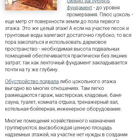
сильно заглублять
фундамент
- до уровня
промерзания. Плюс цоколь -
еще метр от поверхности земли до пола первого
этажа. Это же целый этаж! А если на участке песок и
грунтовые воды залегают достаточно глубоко, то вся
пора закопаться и использовать дармовое
пространство - необходимая высота подвальных
помещений обеспечивается практически без лишних
затрат, так как ленточный фундамент закладывается
почти на ту же глубину.
Обустройство подвала
либо цокольного этажа
выгодно во многих отношениях. Там легко
размещаются гараж, мастерская, кладовые, баня-
сауна, туалет, комната отдыха, тренажерный зал,
котельная-бойлерная, инженерное оборудование.
Многие помещения хозяйственного назначения
группируются, высвобождая ценную площадь
надземных этажей, на участке нет нужды в создании